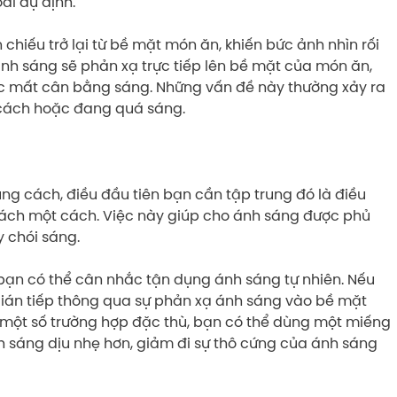
ài dự định.
hiếu trở lại từ bề mặt món ăn, khiến bức ảnh nhìn rối
 ánh sáng sẽ phản xạ trực tiếp lên bề mặt của món ăn,
ệc mất cân bằng sáng. Những vấn đề này thường xảy ra
i cách hoặc đang quá sáng.
ng cách, điều đầu tiên bạn cần tập trung đó là điều
ách một cách. Việc này giúp cho ánh sáng được phủ
 chói sáng.
p, bạn có thể cân nhắc tận dụng ánh sáng tự nhiên. Nếu
gián tiếp thông qua sự phản xạ ánh sáng vào bề mặt
i một số trường hợp đặc thù, bạn có thể dùng một miếng
 sáng dịu nhẹ hơn, giảm đi sự thô cứng của ánh sáng