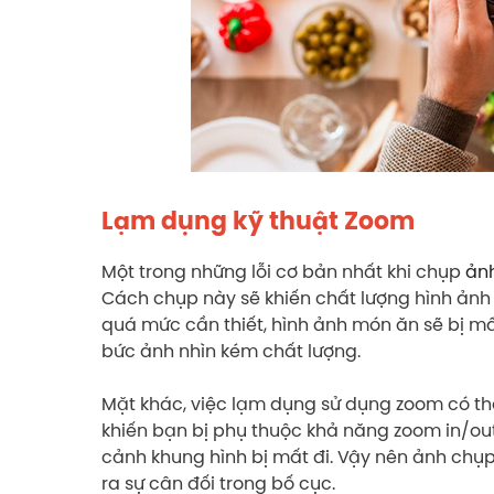
Lạm dụng kỹ thuật Zoom
Một trong những lỗi cơ bản nhất khi chụp
ản
Cách chụp này sẽ khiến chất lượng hình ảnh 
quá mức cần thiết, hình ảnh món ăn sẽ bị mấ
bức ảnh nhìn kém chất lượng.
Mặt khác, việc lạm dụng sử dụng zoom có thể
khiến bạn bị phụ thuộc khả năng zoom in/out
cảnh khung hình bị mất đi. Vậy nên ảnh chụ
ra sự cân đối trong bố cục.