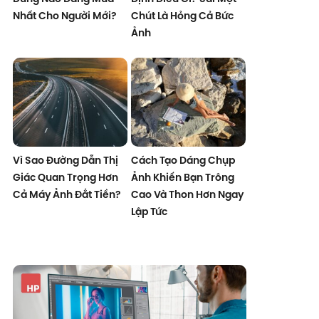
Nhất Cho Người Mới?
Chút Là Hỏng Cả Bức
Ảnh
Vì Sao Đường Dẫn Thị
Cách Tạo Dáng Chụp
Giác Quan Trọng Hơn
Ảnh Khiến Bạn Trông
Cả Máy Ảnh Đắt Tiền?
Cao Và Thon Hơn Ngay
Lập Tức