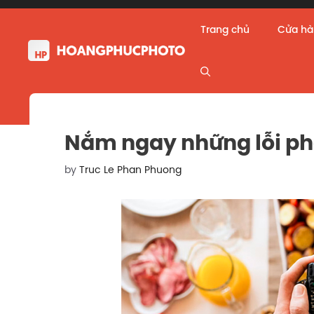
Skip
to
Trang chủ
Cửa h
content
Nắm ngay những lỗi ph
by
Truc Le Phan Phuong