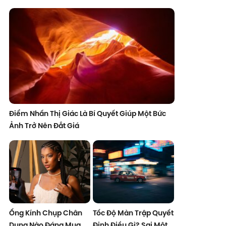
Điểm Nhấn Thị Giác Là Bí Quyết Giúp Một Bức
Ảnh Trở Nên Đắt Giá
Ống Kính Chụp Chân
Tốc Độ Màn Trập Quyết
Dung Nào Đáng Mua
Định Điều Gì? Sai Một