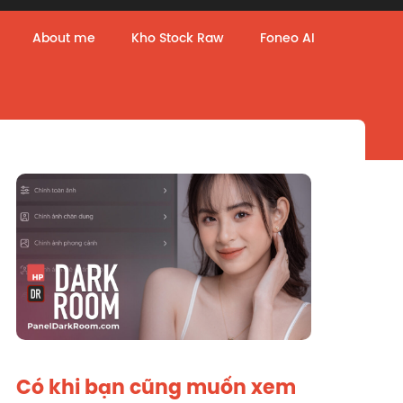
About me
Kho Stock Raw
Foneo AI
Có khi bạn cũng muốn xem