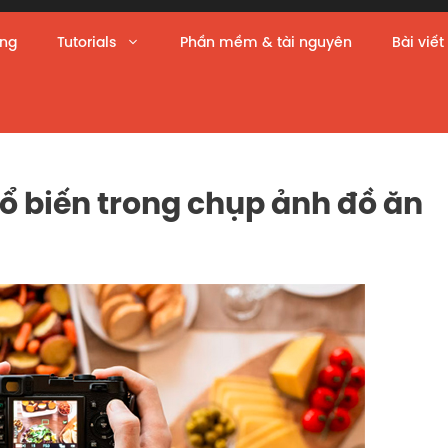
àng
Tutorials
Phần mềm & tài nguyên
Bài viết
ổ biến trong chụp ảnh đồ ăn