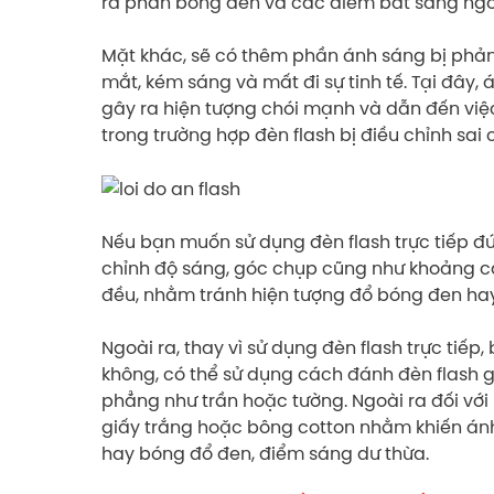
ra phần bóng đen và các điểm bắt sáng ngo
Mặt khác, sẽ có thêm phần ánh sáng bị phản c
mắt, kém sáng và mất đi sự tinh tế. Tại đây,
gây ra hiện tượng chói mạnh và dẫn đến vi
trong trường hợp đèn flash bị điều chỉnh sa
Nếu bạn muốn sử dụng đèn flash trực tiếp đú
chỉnh độ sáng, góc chụp cũng như khoảng c
đều, nhằm tránh hiện tượng đổ bóng đen hay
Ngoài ra, thay vì sử dụng đèn flash trực tiế
không, có thể sử dụng cách đánh đèn flash 
phẳng như trần hoặc tường. Ngoài ra đối vớ
giấy trắng hoặc bông cotton nhằm khiến ánh
hay bóng đổ đen, điểm sáng dư thừa.