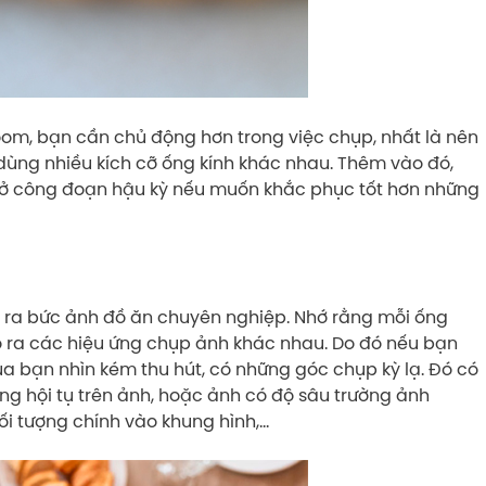
om, bạn cần chủ động hơn trong việc chụp, nhất là nên
 dùng nhiều kích cỡ ống kính khác nhau. Thêm vào đó,
ở công đoạn hậu kỳ nếu muốn khắc phục tốt hơn những
ạo ra bức ảnh đồ ăn chuyên nghiệp. Nhớ rằng mỗi ống
ạo ra các hiệu ứng chụp ảnh khác nhau. Do đó nếu bạn
ủa bạn nhìn kém thu hút, có những góc chụp kỳ lạ. Đó có
ng hội tụ trên ảnh, hoặc ảnh có độ sâu trường ảnh
i tượng chính vào khung hình,…