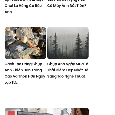
Chút Là Hỏng Cả Bức
Cả Máy Ảnh Đắt Tiền?
Ảnh
Cách Tạo Dáng Chụp
Chụp Ảnh Ngày Mưa Là
Ảnh Khiến Bạn Trông
Thời Điểm Đẹp Nhất Để
Cao Và Thon Hơn Ngay
Sáng Tạo Nghệ Thuật
Lập Tức