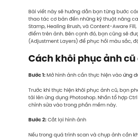
Bài viết này sẽ hướng dẫn bạn từng bước cá
thao tác cơ bản đến những kỹ thuật nâng c
Stamp, Healing Brush, và Content-Aware Fill, 
điểm trên ảnh. Bên cạnh đó, bạn cũng sẽ đư
(Adjustment Layers) để phục hồi màu sắc, đ
Cách khôi phục ảnh cũ
Mở hình ảnh cần thực hiện vào
ứng d
Bước 1:
Trước khi thực hiện khôi phục ảnh cũ, bạn p
tải lên ứng dụng Photoshop. Nhấn tổ hợp Ctrl 
chỉnh sửa vào trong phần mềm này.
Cắt lại hình ảnh
Bước 2:
Nếu trong quá trình scan và chụp ảnh cần khô