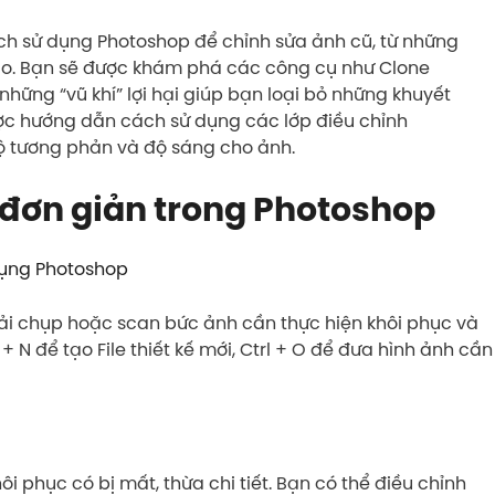
ch sử dụng Photoshop để chỉnh sửa ảnh cũ, từ những
ao. Bạn sẽ được khám phá các công cụ như Clone
những “vũ khí” lợi hại giúp bạn loại bỏ những khuyết
ợc hướng dẫn cách sử dụng các lớp điều chỉnh
ộ tương phản và độ sáng cho ảnh.
 đơn giản trong Photoshop
ụng Photoshop
hải chụp hoặc scan bức ảnh cần thực hiện khôi phục và
+ N để tạo File thiết kế mới, Ctrl + O để đưa hình ảnh cần
i phục có bị mất, thừa chi tiết. Bạn có thể điều chỉnh