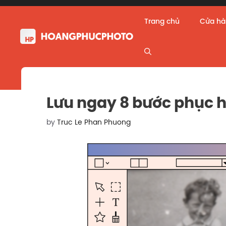
Skip
to
Trang chủ
Cửa h
content
Lưu ngay 8 bước phục 
by
Truc Le Phan Phuong