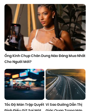
Ống Kính Chụp Chân Dung Nào Đáng Mua Nhất
Cho Người Mới?
Tốc Độ Màn Trập Quyết
Vì Sao Đường Dẫn Thị
Định Điều Gì? Sai Một
Giác Quan Trọng Hơn