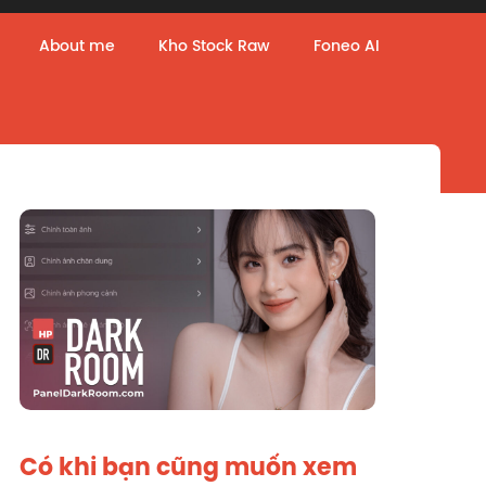
About me
Kho Stock Raw
Foneo AI
Có khi bạn cũng muốn xem