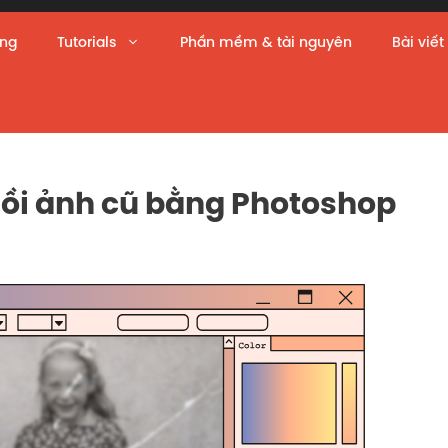
àng
Tutorials
Phần mềm & tài nguyên
Bài viết
hồi ảnh cũ bằng Photoshop