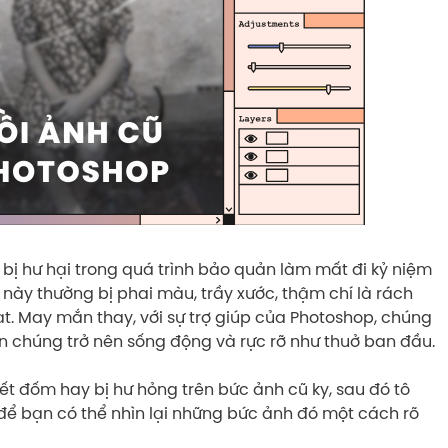
ị hư hại trong quá trình bảo quản làm mất đi kỷ niệm
 này thường bị phai màu, trầy xước, thậm chí là rách
t. May mắn thay, với sự trợ giúp của Photoshop, chúng
ến chúng trở nên sống động và rực rỡ như thuở ban đầu.
ết đốm hay bị hư hỏng trên bức ảnh cũ ky, sau đó tô
để bạn có thể nhìn lại những bức ảnh đó một cách rõ