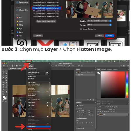
: Chọn mục
> Chọn
.
Bước 3
Layer
Flatten Image