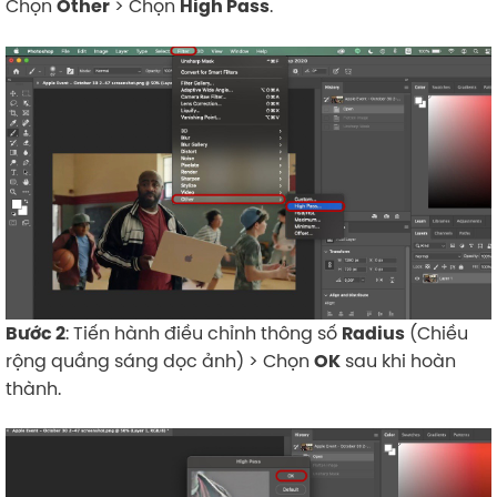
Chọn
> Chọn
.
Other
High Pass
: Tiến hành điều chỉnh thông số
(Chiều
Bước 2
Radius
rộng quầng sáng dọc ảnh) > Chọn
sau khi hoàn
OK
thành.