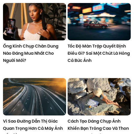
Ống Kính Chụp Chân Dung
Tốc Độ Màn Trập Quyết Định
Nào Đáng Mua Nhất Cho
Điều Gì? Sai Một Chút Là Hỏng
Người Mới?
Cả Bức Ảnh
Vì Sao Đường Dẫn Thị Giác
Cách Tạo Dáng Chụp Ảnh
Quan Trọng Hơn Cả Máy Ảnh
Khiến Bạn Trông Cao Và Thon