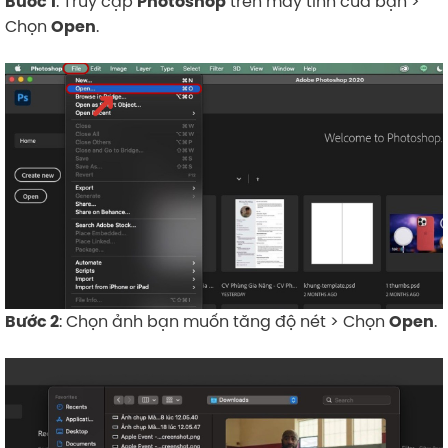
: Truy cập
trên máy tính của bạn >
Bước 1
Photoshop
Chọn
.
Open
: Chọn ảnh bạn muốn tăng độ nét > Chọn
.
Bước 2
Open