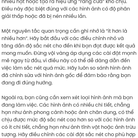
nhiễu hạt hoặc tạo ra hiệu ứng “răng cưa” khó chịu.
Điều này đặc biệt đúng với các hình ảnh có độ phân
giải thấp hoặc đã bị nén nhiều lần.
Một nguyên tắc quan trọng cần ghi nhớ là “ít hơn là
nhiều hơn”. Hãy bắt đầu với các điều chỉnh nhỏ và
tăng dần độ sắc nét cho đến khi bạn đạt được kết quả
mong muốn. Đừng vội vàng áp dụng các cài đặt mạnh
mẽ ngay từ đầu, vì điều này có thể dễ dàng dẫn đến
việc làm sắc nét quá mức. Hãy luôn so sánh hình ảnh
đã chỉnh sửa với hình ảnh gốc để đảm bảo rằng bạn
đang đi đúng hướng.
Ngoài ra, bạn cũng cần xem xét loại hình ảnh mà bạn
đang làm việc. Các hình ảnh có nhiều chi tiết, chẳng
hạn như ảnh phong cảnh hoặc ảnh chân dung, có thể
chịu được mức độ sắc nét cao hơn so với các hình ảnh
có ít chi tiết, chẳng hạn như ảnh tĩnh vật hoặc ảnh trừu
tượng. Hãy điều chỉnh các cài đặt sắc nét cho phù hợp