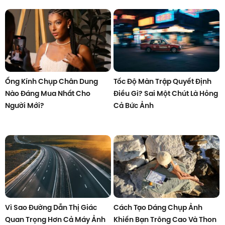
Ống Kính Chụp Chân Dung
Tốc Độ Màn Trập Quyết Định
Nào Đáng Mua Nhất Cho
Điều Gì? Sai Một Chút Là Hỏng
Người Mới?
Cả Bức Ảnh
Vì Sao Đường Dẫn Thị Giác
Cách Tạo Dáng Chụp Ảnh
Quan Trọng Hơn Cả Máy Ảnh
Khiến Bạn Trông Cao Và Thon