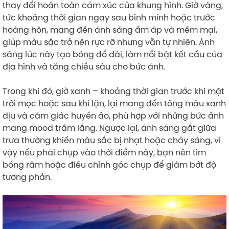
thay đổi hoàn toàn cảm xúc của khung hình. Giờ vàng,
tức khoảng thời gian ngay sau bình minh hoặc trước
hoàng hôn, mang đến ánh sáng ấm áp và mềm mại,
giúp màu sắc trở nên rực rỡ nhưng vẫn tự nhiên. Ánh
sáng lúc này tạo bóng đổ dài, làm nổi bật kết cấu của
địa hình và tăng chiều sâu cho bức ảnh.
Trong khi đó, giờ xanh – khoảng thời gian trước khi mặt
trời mọc hoặc sau khi lặn, lại mang đến tông màu xanh
dịu và cảm giác huyền ảo, phù hợp với những bức ảnh
mang mood trầm lắng. Ngược lại, ánh sáng gắt giữa
trưa thường khiến màu sắc bị nhạt hoặc cháy sáng, vì
vậy nếu phải chụp vào thời điểm này, bạn nên tìm
bóng râm hoặc điều chỉnh góc chụp để giảm bớt độ
tương phản.