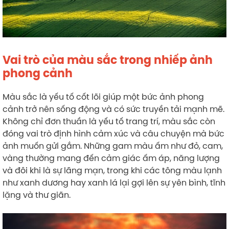
Vai trò của màu sắc trong nhiếp ảnh
phong cảnh
Màu sắc là yếu tố cốt lõi giúp một bức ảnh phong
cảnh trở nên sống động và có sức truyền tải mạnh mẽ.
Không chỉ đơn thuần là yếu tố trang trí, màu sắc còn
đóng vai trò định hình cảm xúc và câu chuyện mà bức
ảnh muốn gửi gắm. Những gam màu ấm như đỏ, cam,
vàng thường mang đến cảm giác ấm áp, năng lượng
và đôi khi là sự lãng mạn, trong khi các tông màu lạnh
như xanh dương hay xanh lá lại gợi lên sự yên bình, tĩnh
lặng và thư giãn.