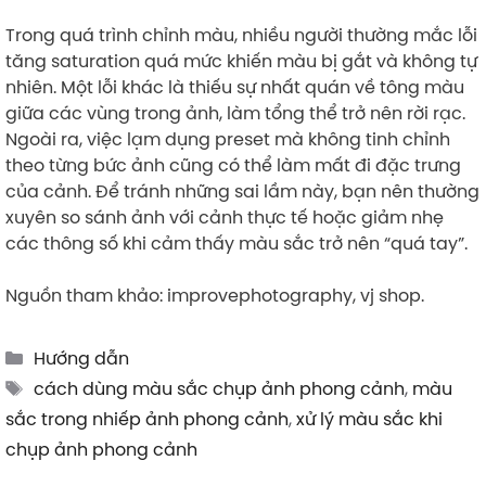
Trong quá trình chỉnh màu, nhiều người thường mắc lỗi
tăng saturation quá mức khiến màu bị gắt và không tự
nhiên. Một lỗi khác là thiếu sự nhất quán về tông màu
giữa các vùng trong ảnh, làm tổng thể trở nên rời rạc.
Ngoài ra, việc lạm dụng preset mà không tinh chỉnh
theo từng bức ảnh cũng có thể làm mất đi đặc trưng
của cảnh. Để tránh những sai lầm này, bạn nên thường
xuyên so sánh ảnh với cảnh thực tế hoặc giảm nhẹ
các thông số khi cảm thấy màu sắc trở nên “quá tay”.
Nguồn tham khảo: improvephotography, vj shop.
Categories
Hướng dẫn
Tags
cách dùng màu sắc chụp ảnh phong cảnh
,
màu
sắc trong nhiếp ảnh phong cảnh
,
xử lý màu sắc khi
chụp ảnh phong cảnh