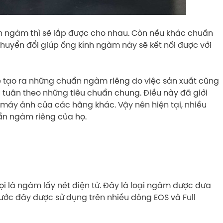
n ngàm thì sẽ lắp được cho nhau. Còn nếu khác chuẩn
huyển đổi giúp ống kính ngàm này sẽ kết nối được với
ẽ tạo ra những chuẩn ngàm riêng do việc sản xuất cũng
u tuân theo những tiêu chuẩn chung. Điều này đã giới
 máy ảnh của các hãng khác. Vậy nên hiện tại, nhiều
ẩn ngàm riêng của họ.
 gọi là ngàm lấy nét điện tử. Đây là loại ngàm được đưa
ước đây được sử dụng trên nhiều dòng EOS và Full