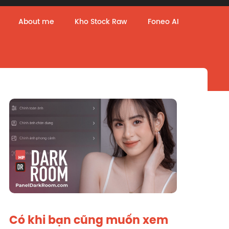
About me
Kho Stock Raw
Foneo AI
Có khi bạn cũng muốn xem