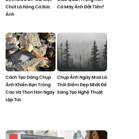
Chút Là Hỏng Cả Bức
Cả Máy Ảnh Đắt Tiền?
Ảnh
Cách Tạo Dáng Chụp
Chụp Ảnh Ngày Mưa Là
Ảnh Khiến Bạn Trông
Thời Điểm Đẹp Nhất Để
Cao Và Thon Hơn Ngay
Sáng Tạo Nghệ Thuật
Lập Tức