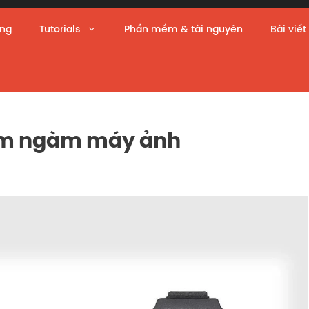
àng
Tutorials
Phần mềm & tài nguyên
Bài viết
iệm ngàm máy ảnh