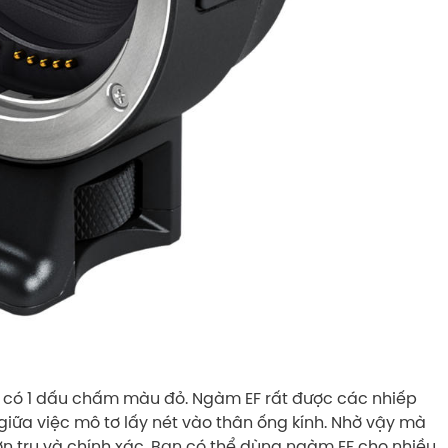
ỉ có 1 dấu chấm màu đỏ. Ngàm EF rất được các nhiếp
p giữa việc mô tơ lấy nét vào thân ống kính. Nhờ vậy mà
ơn tru và chính xác. Bạn có thể dùng ngàm EF cho nhiều