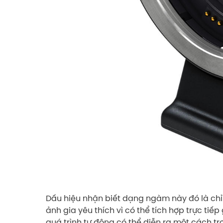
Dấu hiệu nhận biết dạng ngàm này đó là ch
ảnh gia yêu thích vì có thể tích hợp trực tiế
quá trình tự động có thể diễn ra một cách tr