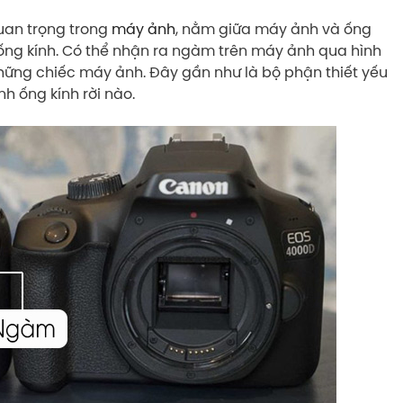
uan trọng trong
máy ảnh
, nằm giữa máy ảnh và ống
à ống kính. Có thể nhận ra ngàm trên máy ảnh qua hình
 những chiếc máy ảnh. Đây gần như là bộ phận thiết yếu
h ống kính rời nào.