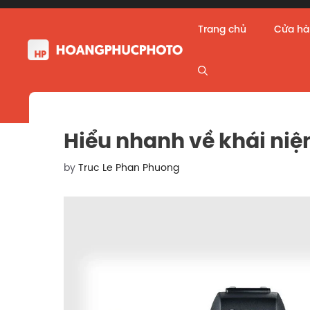
Skip
to
Trang chủ
Cửa h
content
Hiểu nhanh về khái n
by
Truc Le Phan Phuong