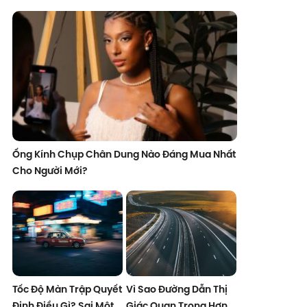
Ống Kính Chụp Chân Dung Nào Đáng Mua Nhất
Cho Người Mới?
Tốc Độ Màn Trập Quyết
Vì Sao Đường Dẫn Thị
Định Điều Gì? Sai Một
Giác Quan Trọng Hơn