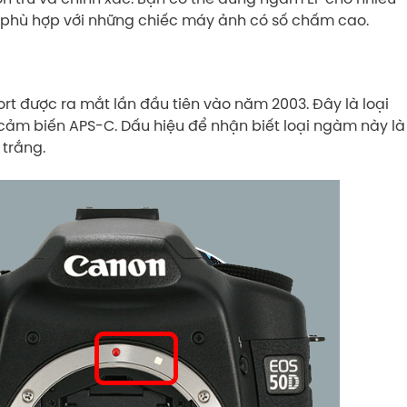
g phù hợp với những chiếc máy ảnh có số chấm cao.
hort được ra mắt lần đầu tiên vào năm 2003. Đây là loại
ảm biến APS-C. Dấu hiệu để nhận biết loại ngàm này là
trắng.