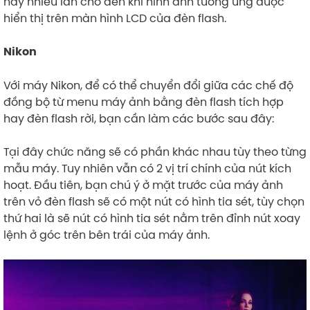
này nhiều lần cho đến khi hình ảnh tương ứng được
hiển thị trên màn hình LCD của đèn flash.
Nikon
Với máy Nikon, để có thể chuyển đổi giữa các chế độ
đồng bộ từ menu máy ảnh bằng đèn flash tích hợp
hay đèn flash rời, bạn cần làm các bước sau đây:
Tại đây chức năng sẽ có phần khác nhau tùy theo từng
mẫu máy. Tuy nhiên vẫn có 2 vị trí chính của nút kích
hoạt. Đầu tiên, bạn chú ý ở mặt trước của máy ảnh
trên vỏ đèn flash sẽ có một nút có hình tia sét, tùy chọn
thứ hai là sẽ nút có hình tia sét nằm trên đỉnh nút xoay
lệnh ở góc trên bên trái của máy ảnh.