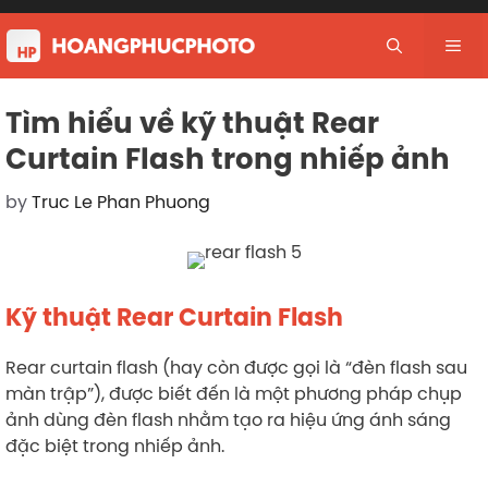
Skip
to
Me
content
Tìm hiểu về kỹ thuật Rear
Curtain Flash trong nhiếp ảnh
by
Truc Le Phan Phuong
Kỹ thuật Rear Curtain Flash
Rear curtain flash (hay còn được gọi là “đèn flash sau
màn trập”), được biết đến là một phương pháp chụp
ảnh dùng đèn flash nhằm tạo ra hiệu ứng ánh sáng
đặc biệt trong nhiếp ảnh.