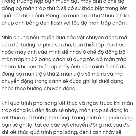
Trong trường hợp bạn muốn đặt máy ảnh ở chế độ
đồng bộ màn trập thứ 2, sẽ có sự khác biệt trong kết
quả của hình ảnh. Đồng bộ màn trập thứ 2 hữu ích khi
chụp ảnh bằng đèn flash với tốc độ màn trập chậm.
Nhìn chung nếu muốn đưa các vệt chuyển động mờ
của đối tượng ra phía sau họ, bạn thiết lập đèn flash
hoặc máy ảnh của mình để nháy ở chế độ đồng bộ
màn trập thứ 2 bằng cách sử dụng tốc độ màn trập
chậm. Khi bạn thiết lập máy ảnh của mình ở chế độ
đồng bộ màn trập thứ 2, màn trập sẽ mở ra và mọi
chuyển động trong cảnh sẽ được ghi lại dưới dạng
nhòe theo hướng chuyển động.
Khi quá trình phơi sáng kết thúc và ngay trước khi màn
trập đóng lại, đèn flash sẽ nháy, màn trập sẽ đóng lại
kết thúc quá trình phơi sáng. Trong hình ảnh cuối cùng,
bạn sẽ ghi lại tất cả các vệt chuyển động mờ, sau đó
khi kết thúc quá trình phơi sáng, đèn flash nháy sẽ