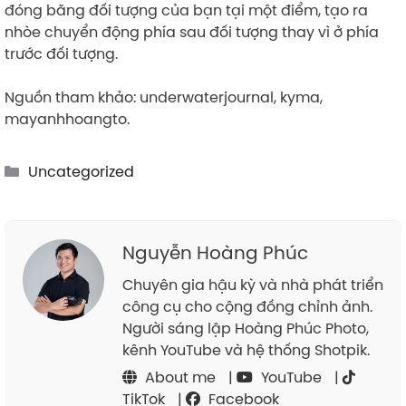
đóng băng đối tượng của bạn tại một điểm, tạo ra
nhòe chuyển động phía sau đối tượng thay vì ở phía
trước đối tượng.
Nguồn tham khảo: underwaterjournal, kyma,
mayanhhoangto.
Categories
Uncategorized
Nguyễn Hoàng Phúc
Chuyên gia hậu kỳ và nhà phát triển
công cụ cho cộng đồng chỉnh ảnh.
Người sáng lập Hoàng Phúc Photo,
kênh YouTube và hệ thống Shotpik.
About me
|
YouTube
|
TikTok
|
Facebook