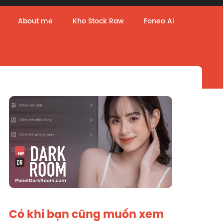
About me
Kho Stock Raw
Foneo AI
Có khi bạn cũng muốn xem