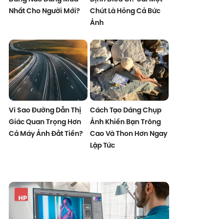
Nhất Cho Người Mới?
Chút Là Hỏng Cả Bức
Ảnh
Vì Sao Đường Dẫn Thị
Cách Tạo Dáng Chụp
Giác Quan Trọng Hơn
Ảnh Khiến Bạn Trông
Cả Máy Ảnh Đắt Tiền?
Cao Và Thon Hơn Ngay
Lập Tức