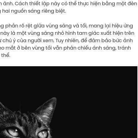
nh ảnh. Cách thiết lập này có thể thực hiện bằng một đèn
 hai nguồn sáng riêng biệt.
g phản rõ rệt giữa vùng sáng và tối, mang lại hiệu ứng
 này là một vùng sáng nhỏ hình tam giác xuất hiện trên
sự chú ý của người xem. Tuy nhiên, để đảm bảo bức ảnh
ho mắt ở bên vùng tối vẫn phản chiếu ánh sáng, tránh
thể.