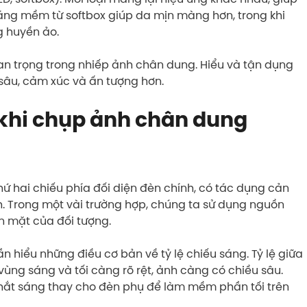
 sáng mềm từ softbox giúp da mịn màng hơn, trong khi
g huyền ảo.
an trọng trong nhiếp ảnh chân dung. Hiểu và tận dụng
sâu, cảm xúc và ấn tượng hơn.
 khi chụp ảnh chân dung
thứ hai chiếu phía đối diện đèn chính, có tác dụng cản
 Trong một vài trường hợp, chúng ta sử dụng nguồn
ôn mặt của đối tượng.
 hiểu những điều cơ bản về tỷ lệ chiếu sáng. Tỷ lệ giữa
vùng sáng và tối càng rõ rệt, ảnh càng có chiều sâu.
hắt sáng thay cho đèn phụ để làm mềm phần tối trên