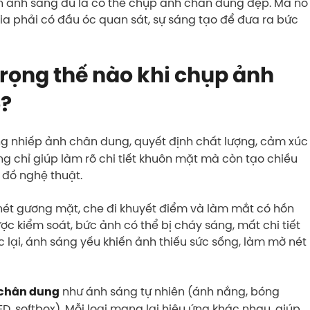
n ánh sáng đủ là có thể chụp ảnh chân dung đẹp. Mà nó
gia phải có đầu óc quan sát, sự sáng tạo để đưa ra bức
rọng thế nào khi chụp ảnh
o?
ng nhiếp ảnh chân dung, quyết định chất lượng, cảm xúc
 chỉ giúp làm rõ chi tiết khuôn mặt mà còn tạo chiều
ý đồ nghệ thuật.
nét gương mặt, che đi khuyết điểm và làm mắt có hồn
 kiểm soát, bức ảnh có thể bị cháy sáng, mất chi tiết
ại, ánh sáng yếu khiến ảnh thiếu sức sống, làm mờ nét
như ánh sáng tự nhiên (ánh nắng, bóng
chân dung
D, softbox). Mỗi loại mang lại hiệu ứng khác nhau, giúp