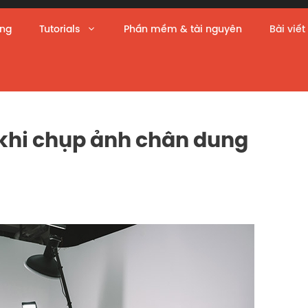
àng
Tutorials
Phần mềm & tài nguyên
Bài viết
 khi chụp ảnh chân dung