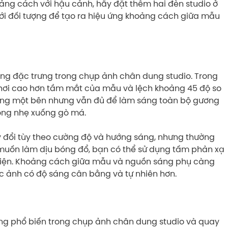
ng cách với hậu cảnh, hãy đặt thêm hai đèn studio ở
i đối tượng để tạo ra hiệu ứng khoảng cách giữa mẫu
sáng đặc trưng trong chụp ảnh chân dung studio. Trong
 hơi cao hơn tầm mắt của mẫu và lệch khoảng 45 độ so
sang một bên nhưng vẫn đủ để làm sáng toàn bộ gương
cong nhẹ xuống gò má.
y đổi tùy theo cường độ và hướng sáng, nhưng thường
uốn làm dịu bóng đổ, bạn có thể sử dụng tấm phản xạ
diện. Khoảng cách giữa mẫu và nguồn sáng phụ càng
 ảnh có độ sáng cân bằng và tự nhiên hơn.
áng phổ biến trong chụp ảnh chân dung studio và quay