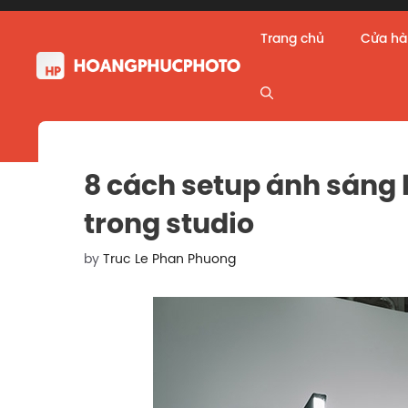
Skip
to
Trang chủ
Cửa h
content
8 cách setup ánh sáng
trong studio
by
Truc Le Phan Phuong