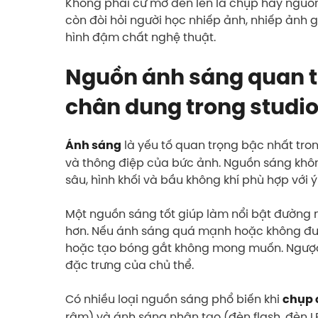
Không phải cứ mở đèn lên là chụp hay nguồ
còn đòi hỏi người học nhiếp ảnh, nhiếp ảnh 
hình đậm chất nghệ thuật.
Nguồn ánh sáng quan t
chân dung trong studi
là yếu tố quan trọng bậc nhất tro
Ánh sáng
và thông điệp của bức ảnh. Nguồn sáng không
sâu, hình khối và bầu không khí phù hợp với 
Một nguồn sáng tốt giúp làm nổi bật đường 
hơn. Nếu ánh sáng quá mạnh hoặc không được
hoặc tạo bóng gắt không mong muốn. Ngược l
đặc trưng của chủ thể.
Có nhiều loại nguồn sáng phổ biến khi
chụp 
râm) và ánh sáng nhân tạo (đèn flash, đèn LE