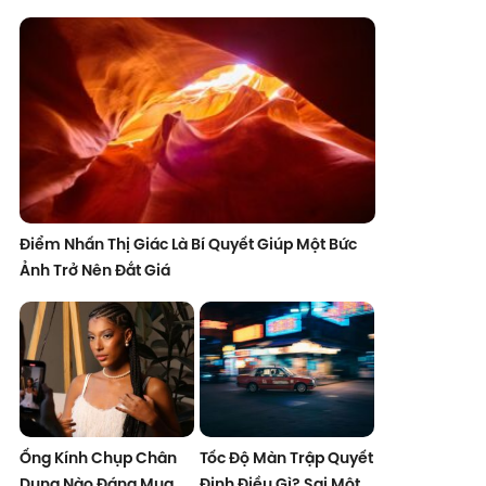
Điểm Nhấn Thị Giác Là Bí Quyết Giúp Một Bức
Ảnh Trở Nên Đắt Giá
Ống Kính Chụp Chân
Tốc Độ Màn Trập Quyết
Dung Nào Đáng Mua
Định Điều Gì? Sai Một