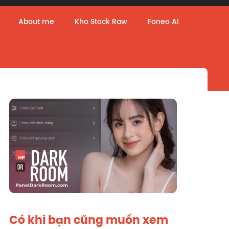
About me
Kho Stock Raw
Foneo AI
Có khi bạn cũng muốn xem