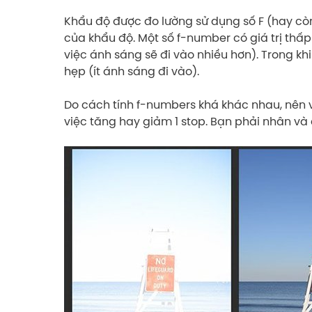
Khẩu độ được đo lường sử dụng số F (hay còn
của khẩu độ. Một số f-number có giá trị thấ
việc ánh sáng sẽ đi vào nhiều hơn). Trong kh
hẹp (ít ánh sáng đi vào).
Do cách tính f-numbers khá khác nhau, nên 
việc tăng hay giảm 1 stop. Bạn phải nhân và 