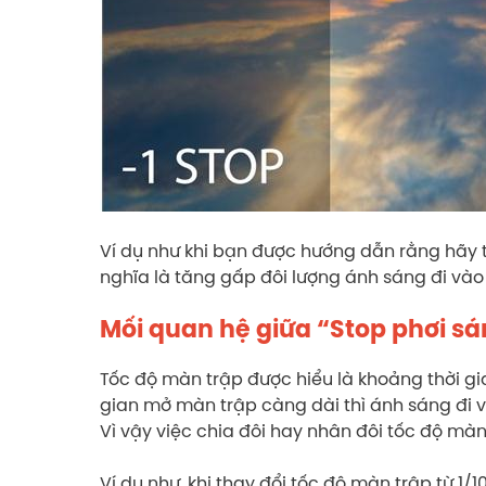
Ví dụ như khi bạn được hướng dẫn rằng hãy 
nghĩa là tăng gấp đôi lượng ánh sáng đi và
Mối quan hệ giữa “Stop phơi s
Tốc độ màn trập được hiểu là khoảng thời gi
gian mở màn trập càng dài thì ánh sáng đi 
Vì vậy việc chia đôi hay nhân đôi tốc độ mà
Ví dụ như, khi thay đổi tốc độ màn trập từ 1/