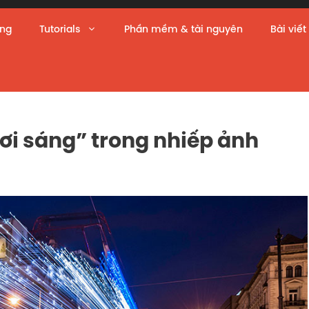
àng
Tutorials
Phần mềm & tài nguyên
Bài viết
ơi sáng” trong nhiếp ảnh