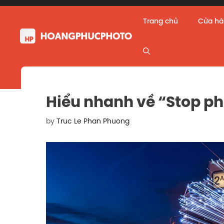
Skip
to
Trang chủ
Cửa h
content
Hiểu nhanh về “Stop ph
by
Truc Le Phan Phuong