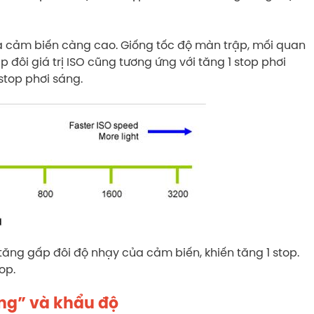
của cảm biến càng cao. Giống tốc độ màn trập, mối quan
p đôi giá trị ISO cũng tương ứng với tăng 1 stop phơi
stop phơi sáng.
 tăng gấp đôi độ nhạy của cảm biến, khiến tăng 1 stop.
op.
áng” và khẩu độ