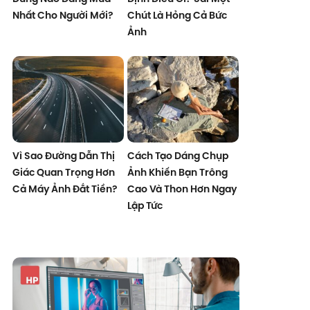
Nhất Cho Người Mới?
Chút Là Hỏng Cả Bức
Ảnh
Vì Sao Đường Dẫn Thị
Cách Tạo Dáng Chụp
Giác Quan Trọng Hơn
Ảnh Khiến Bạn Trông
Cả Máy Ảnh Đắt Tiền?
Cao Và Thon Hơn Ngay
Lập Tức