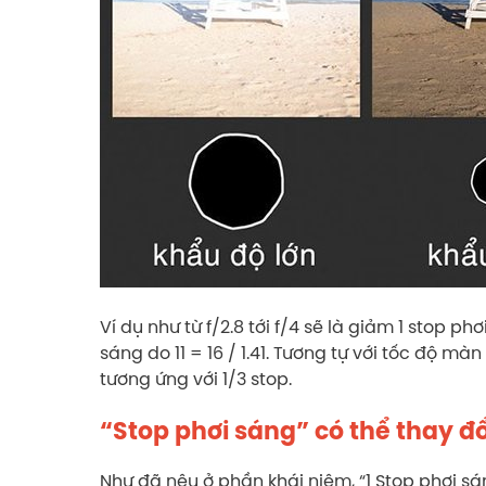
Ví dụ như từ f/2.8 tới f/4 sẽ là giảm 1 stop phơi s
sáng do 11 = 16 / 1.41. Tương tự với tốc độ 
tương ứng với 1/3 stop.
“Stop phơi sáng” có thể thay đổ
Như đã nêu ở phần khái niệm, “1 Stop phơi sán