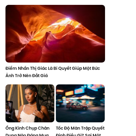
Điểm Nhấn Thị Giác Là Bí Quyết Giúp Một Bức
Ảnh Trở Nên Đắt Giá
Ống Kính Chụp Chân
Tốc Độ Màn Trập Quyết
Dung Nào Đáng Mua
Định Điều Gì? Sai Một