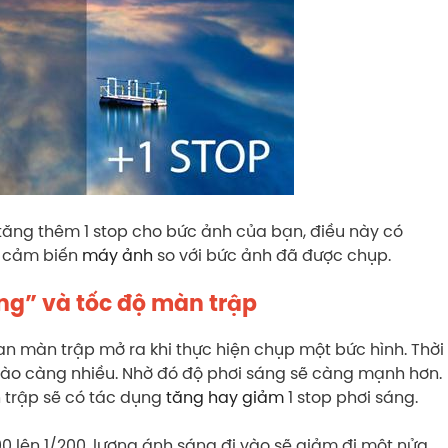
tăng thêm 1 stop cho bức ảnh của bạn, điều này có
o cảm biến
máy ảnh
so với bức ảnh đã được chụp.
áng” và tốc độ màn trập
an màn trập mở ra khi thực hiện chụp một bức hình. Thời
vào càng nhiều. Nhờ đó độ phơi sáng sẽ càng mạnh hơn.
n trập sẽ có tác dụng
tăng hay giảm
1 stop phơi sáng.
100 lên 1/200, lượng ánh sáng đi vào sẽ giảm đi một nửa.