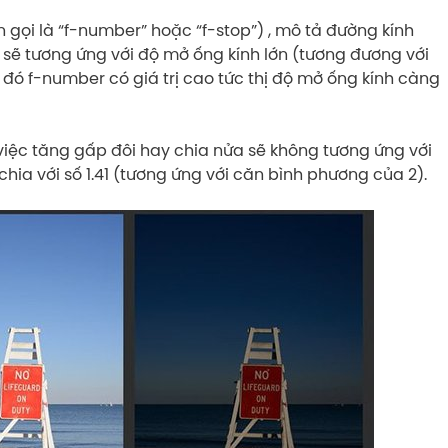
 gọi là “f-number” hoặc “f-stop”) , mô tả đường kính
p sẽ tương ứng với độ mở ống kính lớn (tương đương với
i đó f-number có giá trị cao tức thị độ mở ống kính càng
việc tăng gấp đôi hay chia nửa sẽ không tương ứng với
chia với số 1.41 (tương ứng với căn bình phương của 2).