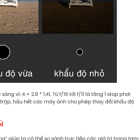
áng vì: 4 = 2.8 * 1.41. Từ f/16 tới f/11 là tăng 1 stop phơi
màn trập, hầu hết các máy ảnh cho phép thay đổi khẩu độ
i
g” giúp ta có thể so sánh trực tiếp các giá trị trong tam