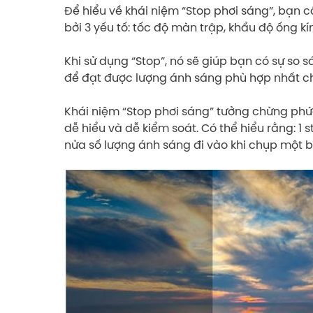
Để hiểu về khái niệm “Stop phơi sáng”, bạn 
bởi 3 yếu tố: tốc độ màn trập, khẩu độ ống kín
Khi sử dụng “Stop”, nó sẽ giúp bạn có sự so s
để đạt được lượng ánh sáng phù hợp nhất c
Khái niệm “Stop phơi sáng” tưởng chừng phức 
dễ hiểu và dễ kiểm soát. Có thể hiểu rằng: 1 s
nửa số lượng ánh sáng đi vào khi chụp một 