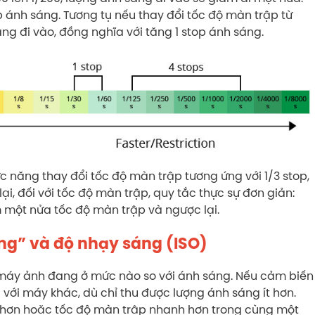
p ánh sáng. Tương tụ nếu thay đổi tốc độ màn trập từ
ng đi vào, đồng nghĩa với tăng 1 stop ánh sáng.
 năng thay đổi tốc độ màn trập tương ứng với 1/3 stop,
 lại, đối với tốc độ màn trập, quy tắc thực sự đơn giản:
một nửa tốc độ màn trập và ngược lại.
ng” và độ nhạy sáng (ISO)
 máy ảnh đang ở mức nào so với ánh sáng. Nếu cảm biến
với máy khác, dù chỉ thu được lượng ánh sáng ít hơn.
ỏ hơn hoặc tốc độ màn trập nhanh hơn trong cùng một