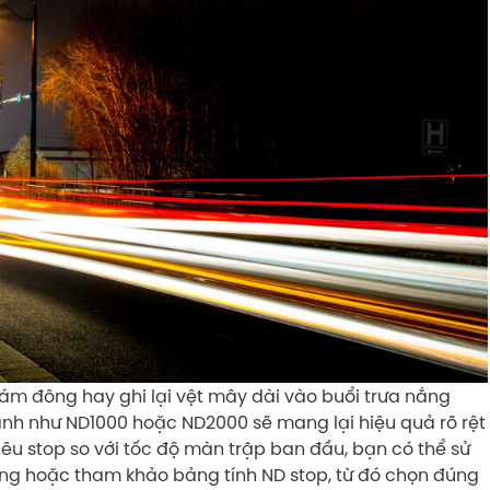
ám đông hay ghi lại vệt mây dài vào buổi trưa nắng
ạnh như ND1000 hoặc ND2000 sẽ mang lại hiệu quả rõ rệt
êu stop so với tốc độ màn trập ban đầu, bạn có thể sử
g hoặc tham khảo bảng tính ND stop, từ đó chọn đúng