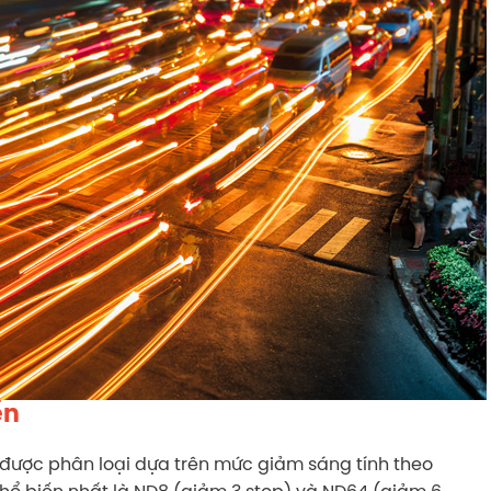
ến
được phân loại dựa trên mức giảm sáng tính theo
hổ biến nhất là ND8 (giảm 3 stop) và ND64 (giảm 6