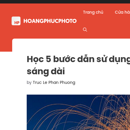
Skip
to
Trang chủ
Cửa h
content
Học 5 bước dẫn sử dụng 
sáng dài
by
Truc Le Phan Phuong