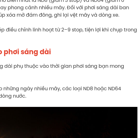
hay phong cảnh nhiều mây. Đối với phơi sáng dài ban
úp xóa mờ đám đông, ghi lại vệt mây và dòng xe.
 điều chỉnh linh hoạt từ 2–9 stop, tiện lợi khi chụp trong
o phơi sáng dài
g dài phụ thuộc vào thời gian phơi sáng bạn mong
ào những ngày nhiều mây, các loại ND8 hoặc ND64
 dòng nước.