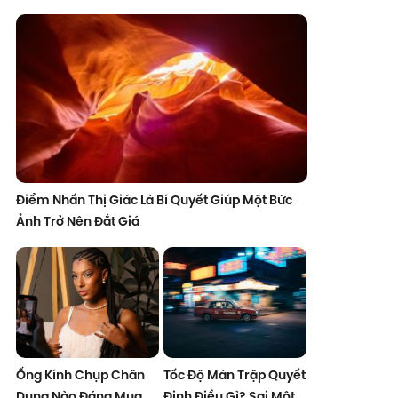
Điểm Nhấn Thị Giác Là Bí Quyết Giúp Một Bức
Ảnh Trở Nên Đắt Giá
Ống Kính Chụp Chân
Tốc Độ Màn Trập Quyết
Dung Nào Đáng Mua
Định Điều Gì? Sai Một