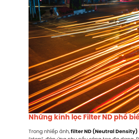
Những kính lọc Filter ND phổ bi
Trong nhiếp ảnh,
filter ND (Neutral Density)
“stop”, đáp ứng nhu cầu sáng tạo đa dạng. P