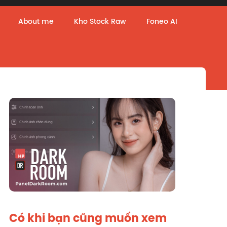
About me
Kho Stock Raw
Foneo AI
Có khi bạn cũng muốn xem