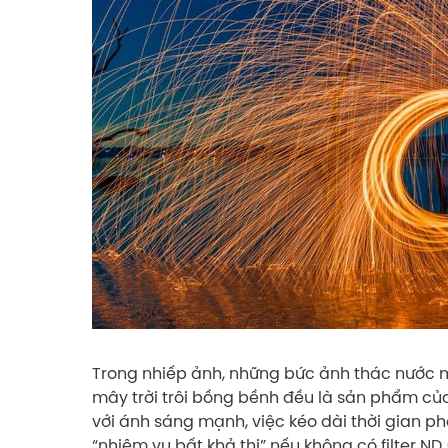
Trong nhiếp ảnh, những bức ảnh thác nước mư
mây trời trôi bồng bềnh đều là sản phẩm của
với ánh sáng mạnh, việc kéo dài thời gian 
“nhiệm vụ bất khả thi” nếu không có filter ND (