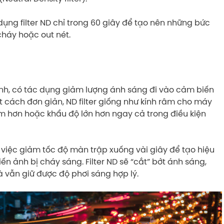
ụng filter ND chỉ trong 60 giây để tạo nên những bức
cháy hoặc out nét.
kính, có tác dụng giảm lượng ánh sáng đi vào cảm biến
 cách đơn giản, ND filter giống như kính râm cho máy
m hơn hoặc khẩu độ lớn hơn ngay cả trong điều kiện
, việc giảm tốc độ màn trập xuống vài giây để tạo hiệu
ảnh bị cháy sáng. Filter ND sẽ “cắt” bớt ánh sáng,
 vẫn giữ được độ phơi sáng hợp lý.