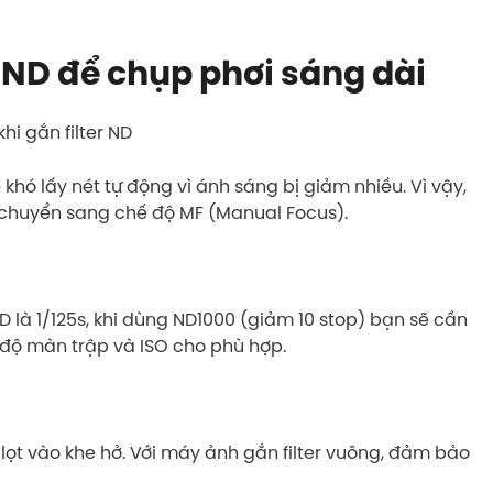
r ND để chụp phơi sáng dài
hi gắn filter ND
 khó lấy nét tự động vì ánh sáng bị giảm nhiều. Vì vậy,
ó chuyển sang chế độ MF (Manual Focus).
D là 1/125s, khi dùng ND1000 (giảm 10 stop) bạn sẽ cần
 độ màn trập và ISO cho phù hợp.
 lọt vào khe hở. Với máy ảnh gắn filter vuông, đảm bảo