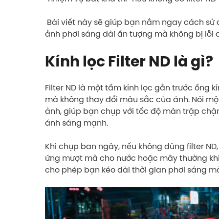
Bài viết này sẽ giúp bạn nắm ngay cách sử d
ảnh phơi sáng dài ấn tượng mà không bị lỗi 
Kính lọc Filter ND là gì?
Filter ND là một tấm kính lọc gắn trước ống 
mà không thay đổi màu sắc của ảnh. Nói một
ảnh, giúp bạn chụp với tốc độ màn trập chậ
ánh sáng mạnh.
Khi chụp ban ngày, nếu không dùng filter ND
ứng mượt mà cho nước hoặc mây thường khiến 
cho phép bạn kéo dài thời gian phơi sáng mà