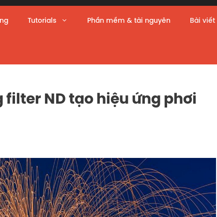
àng
Tutorials
Phần mềm & tài nguyên
Bài viết
filter ND tạo hiệu ứng phơi