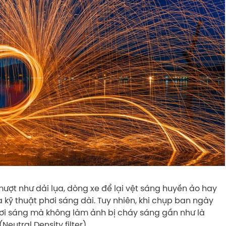
ợt như dải lụa, dòng xe để lại vệt sáng huyền ảo hay
 kỹ thuật phơi sáng dài. Tuy nhiên, khi chụp ban ngày
phơi sáng mà không làm ảnh bị cháy sáng gần như là
Neutral Density filter).