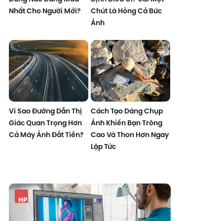
Nhất Cho Người Mới?
Chút Là Hỏng Cả Bức
Ảnh
Vì Sao Đường Dẫn Thị
Cách Tạo Dáng Chụp
Giác Quan Trọng Hơn
Ảnh Khiến Bạn Trông
Cả Máy Ảnh Đắt Tiền?
Cao Và Thon Hơn Ngay
Lập Tức