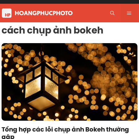
Skip
to
Me
content
cách chụp ảnh bokeh
Tổng hợp các lỗi chụp ảnh Bokeh thường
gặp