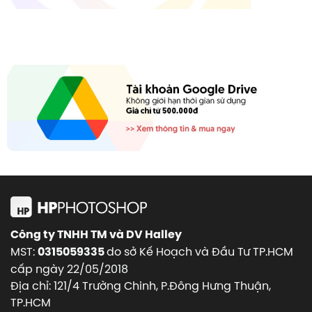
Công ty TNHH TM và DV Halley
MST:
do sở Kế Hoạch và Đầu Tư TP.HCM
0315059335
cấp ngày 22/05/2018
Địa chỉ: 121/4 Trường Chinh, P.Đông Hưng Thuận,
TP.HCM