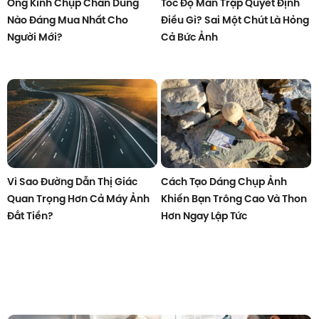
Ống Kính Chụp Chân Dung
Tốc Độ Màn Trập Quyết Định
Nào Đáng Mua Nhất Cho
Điều Gì? Sai Một Chút Là Hỏng
Người Mới?
Cả Bức Ảnh
Vì Sao Đường Dẫn Thị Giác
Cách Tạo Dáng Chụp Ảnh
Quan Trọng Hơn Cả Máy Ảnh
Khiến Bạn Trông Cao Và Thon
Đắt Tiền?
Hơn Ngay Lập Tức