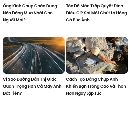
Ống Kính Chụp Chân Dung
Tốc Độ Màn Trập Quyết Định
Nào Đáng Mua Nhất Cho
Điều Gì? Sai Một Chút Là Hỏng
Người Mới?
Cả Bức Ảnh
Vì Sao Đường Dẫn Thị Giác
Cách Tạo Dáng Chụp Ảnh
Quan Trọng Hơn Cả Máy Ảnh
Khiến Bạn Trông Cao Và Thon
Đắt Tiền?
Hơn Ngay Lập Tức