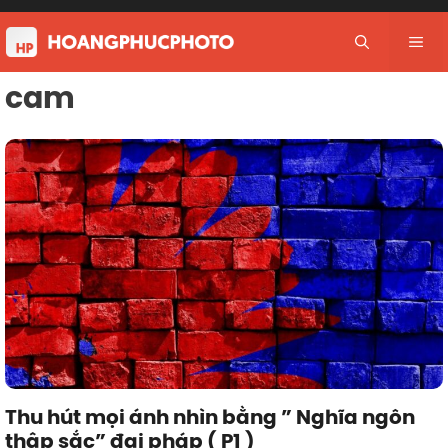
Skip
to
Me
content
cam
Thu hút mọi ánh nhìn bằng ” Nghĩa ngôn
thập sắc” đại pháp ( P1 )