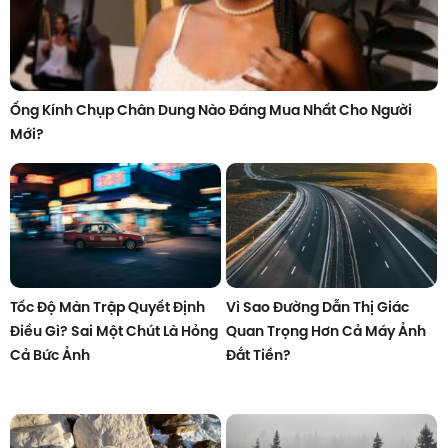
Ống Kính Chụp Chân Dung Nào Đáng Mua Nhất Cho Người
Mới?
Tốc Độ Màn Trập Quyết Định
Vì Sao Đường Dẫn Thị Giác
Điều Gì? Sai Một Chút Là Hỏng
Quan Trọng Hơn Cả Máy Ảnh
Cả Bức Ảnh
Đắt Tiền?