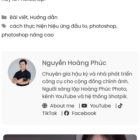
Categories
Bài viết
,
Hướng dẫn
Tags
cách thực hiện hiệu ứng đầu to
,
photoshop
,
photoshop nâng cao
Nguyễn Hoàng Phúc
Chuyên gia hậu kỳ và nhà phát triển
công cụ cho cộng đồng chỉnh ảnh.
Người sáng lập Hoàng Phúc Photo,
kênh YouTube và hệ thống Shotpik.
About me
|
YouTube
|
TikTok
|
Facebook