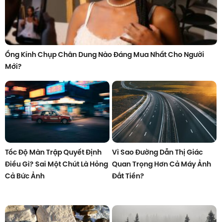
Ống Kính Chụp Chân Dung Nào Đáng Mua Nhất Cho Người
Mới?
Tốc Độ Màn Trập Quyết Định
Vì Sao Đường Dẫn Thị Giác
Điều Gì? Sai Một Chút Là Hỏng
Quan Trọng Hơn Cả Máy Ảnh
Cả Bức Ảnh
Đắt Tiền?