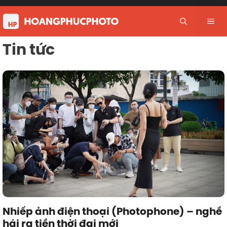
Skip
to
Me
content
Tin tức
Nhiếp ảnh điện thoại (Photophone) – nghề
hái ra tiền thời đại mới