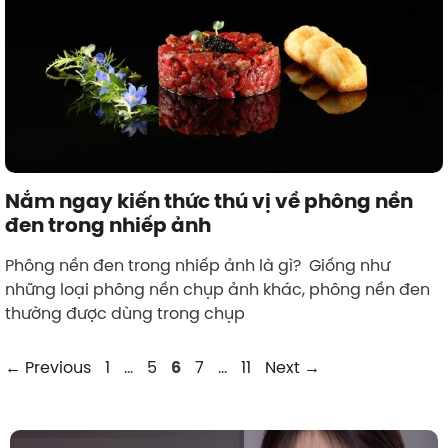
Nắm ngay kiến thức thú vị về phông nền
đen trong nhiếp ảnh
Phông nền đen trong nhiếp ảnh là gì? Giống như
những loại phông nền chụp ảnh khác, phông nền đen
thường được dùng trong chụp
Page
Page
Page
Page
Page
←
Previous
1
…
5
7
…
11
Next
→
6