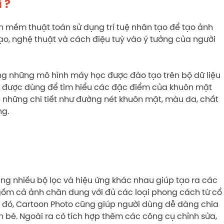
 ?
n mềm thuật toán sử dụng trí tuệ nhân tạo để tạo ảnh
, nghệ thuật và cách điệu tuỳ vào ý tưởng của người
ng những mô hình máy học được đào tạo trên bộ dữ liệu
ó được dùng để tìm hiểu các đặc điểm của khuôn mặt
 những chi tiết như đường nét khuôn mặt, màu da, chất
ng.
g nhiều bộ lọc và hiệu ứng khác nhau giúp tạo ra các
gồm cả ảnh chân dung với đủ các loại phong cách từ cổ
 đó, Cartoon Photo cũng giúp người dùng dễ dàng chia
n bè. Ngoài ra có tích hợp thêm các công cụ chỉnh sửa,