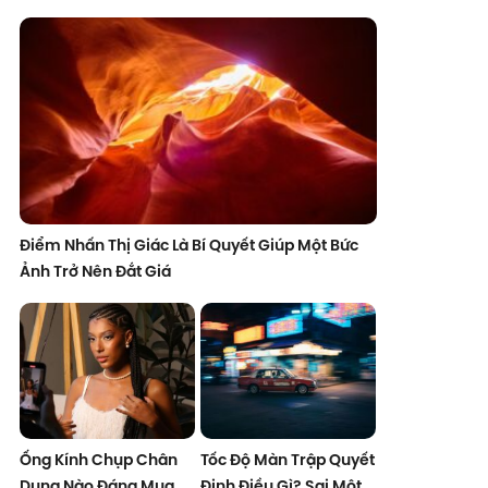
Điểm Nhấn Thị Giác Là Bí Quyết Giúp Một Bức
Ảnh Trở Nên Đắt Giá
Ống Kính Chụp Chân
Tốc Độ Màn Trập Quyết
Dung Nào Đáng Mua
Định Điều Gì? Sai Một