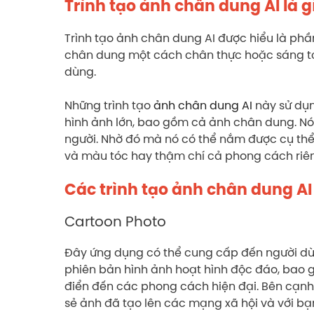
Trình tạo ảnh chân dung AI là gì
Trình tạo ảnh chân dung AI được hiểu là phầ
chân dung một cách chân thực hoặc sáng tạo
dùng.
Những trình tạo
ảnh chân dung AI
này sử dụ
hình ảnh lớn, bao gồm cả ảnh chân dung. N
người. Nhờ đó mà nó có thể nắm được cụ thể
và màu tóc hay thậm chí cả phong cách riê
Các trình tạo ảnh chân dung AI
Cartoon Photo
Đây ứng dụng có thể cung cấp đến người dùn
phiên bản hình ảnh hoạt hình độc đáo, bao 
điển đến các phong cách hiện đại. Bên cạnh
sẻ ảnh đã tạo lên các mạng xã hội và với bạ