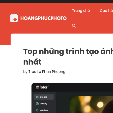
Skip
to
Trang chủ
Cửa h
content
Top những trình tạo ản
nhất
by
Truc Le Phan Phuong