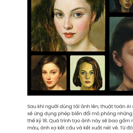
Sau khi người dùng tải ảnh lên, thuật toán A
sẽ ứng dụng phép biến đổi mô phỏng những
thế kỷ 18. Quá trình tạo ảnh này sẽ bao gồm 
màu, ánh xạ kết cấu và kết xuất nét vẽ. Từ đ