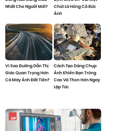
Nhất Cho Người Mới?
Chút Là Hỏng Cả Bức
Ảnh
Vì Sao Đường Dẫn Thị
Cách Tạo Dáng Chụp
Giác Quan Trọng Hơn
Ảnh Khiến Bạn Trông
Cả Máy Ảnh Đắt Tiền?
Cao Và Thon Hơn Ngay
Lập Tức