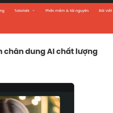
àng
Tutorials
Phần mềm & tài nguyên
Bài viết
h chân dung AI chất lượng