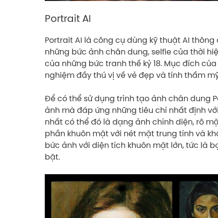
Portrait AI
Portrait AI là công cụ dùng kỹ thuật AI thôn
những bức ảnh chân dung, selfie của thời h
của những bức tranh thế kỷ 18. Mục đích củ
nghiệm đầy thú vị về vẻ đẹp và tính thẩm mỹ
Để có thể sử dụng trình tạo ảnh chân dung Po
ảnh mà đáp ứng những tiêu chí nhất định vớ
nhất có thể đó là dạng ảnh chính diện, rõ m
phần khuôn mặt với nét mặt trung tính và kh
bức ảnh với diện tích khuôn mặt lớn, tức là
bật.