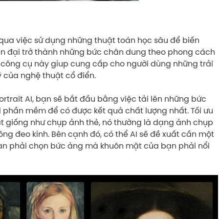
g qua việc sử dụng những thuật toán học sâu để biến
iện đại trở thành những bức chân dung theo phong cách
a công cụ này gíup cung cấp cho người dùng những trải
 của nghệ thuật cổ điển.
rtrait AI, bạn sẽ bắt đầu bằng việc tải lên những bức
i phần mềm để có được kết quả chất lượng nhất. Tối ưu
ặt giống như chụp ảnh thẻ, nó thường là dạng ảnh chụp
ông đeo kính. Bên cạnh đó, có thể AI sẽ đề xuất cần một
 bạn phải chọn bức ảng mà khuôn mặt của bạn phải nổi