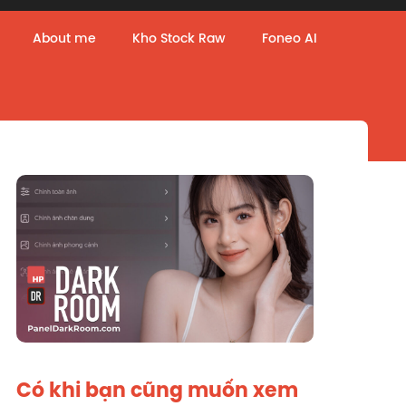
About me
Kho Stock Raw
Foneo AI
Có khi bạn cũng muốn xem