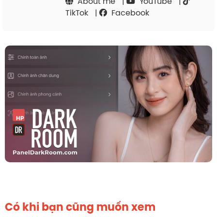
About me
|
YouTube
|
TikTok
|
Facebook
Có khi bạn cũng muốn xem