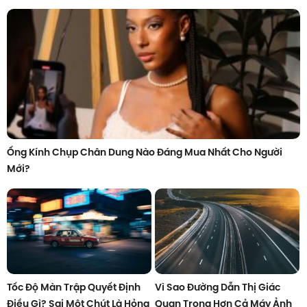
Ống Kính Chụp Chân Dung Nào Đáng Mua Nhất Cho Người
Mới?
Tốc Độ Màn Trập Quyết Định
Vì Sao Đường Dẫn Thị Giác
Điều Gì? Sai Một Chút Là Hỏng
Quan Trọng Hơn Cả Máy Ảnh