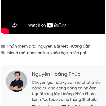
Categories
Phần mềm & tài nguyên
,
Bài viết
,
Hướng dẫn
Tags
blend màu
,
học online
,
khóa học
,
miễn phí
Nguyễn Hoàng Phúc
Chuyên gia hậu kỳ và nhà phát triển
công cụ cho cộng đồng chỉnh ảnh.
Người sáng lập Hoàng Phúc Photo,
kênh YouTube và hệ thống Shotpik.