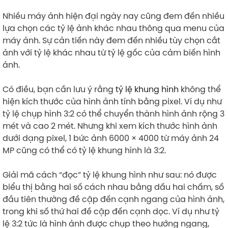
Nhiều máy ảnh hiện đại ngày nay cũng đem đến nhiều
lựa chọn các tỷ lệ ảnh khác nhau thông qua menu của
máy ảnh. Sự cản tiến này đem đến nhiều tùy chọn cắt
ảnh với tỷ lệ khác nhau từ tỷ lệ gốc của cảm biến hình
ảnh.
Có điều, bạn cần lưu ý rằng
tỷ lệ khung hình
không thể
hiện kích thước của hình ảnh tính bằng pixel. Ví dụ như
tỷ lệ chụp hình 3:2 có thể chuyển thành hình ảnh rộng 3
mét và cao 2 mét. Nhưng khi xem kích thước hình ảnh
dưới dạng pixel, 1 bức ảnh 6000 × 4000 từ máy ảnh 24
MP cũng có thể có tỷ lệ khung hình là 3:2.
Giải mã cách “đọc” tỷ lệ khung hình như sau: nó được
biểu thị bằng hai số cách nhau bằng dấu hai chấm, số
đầu tiên thường đề cập đến cạnh ngang của hình ảnh,
trong khi số thứ hai đề cập đến cạnh dọc. Ví dụ như tỷ
lệ 3:2 tức là hình ảnh được chụp theo hướng ngang,