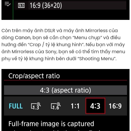
Còn trên máy ảnh DSLR và máy ảnh Mirrorless của
dòng
Canon
, bạn sẽ cần chọn “Menu chụp” và điều
hướng đến “Crop / tỷ lệ khung hình”. Nếu bạn với máy
ảnh Mirrorless của Sony, bạn sẽ có thể tìm thấy menu
phụ về tỷ lệ khung hình bên dưới “Shooting Menu”.