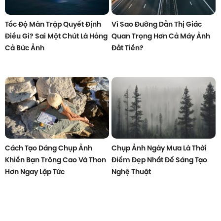
Tốc Độ Màn Trập Quyết Định
Vì Sao Đường Dẫn Thị Giác
Điều Gì? Sai Một Chút Là Hỏng
Quan Trọng Hơn Cả Máy Ảnh
Cả Bức Ảnh
Đắt Tiền?
Cách Tạo Dáng Chụp Ảnh
Chụp Ảnh Ngày Mưa Là Thời
Khiến Bạn Trông Cao Và Thon
Điểm Đẹp Nhất Để Sáng Tạo
Hơn Ngay Lập Tức
Nghệ Thuật