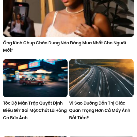
Ống Kính Chụp Chân Dung Nào Đáng Mua Nhất Cho Người
Mới?
Tốc Độ Màn Trập Quyết Định
Vì Sao Đường Dẫn Thị Giác
Điều Gì? Sai Một Chút Là Hỏng
Quan Trọng Hơn Cả Máy Ảnh
Cả Bức Ảnh
Đắt Tiền?