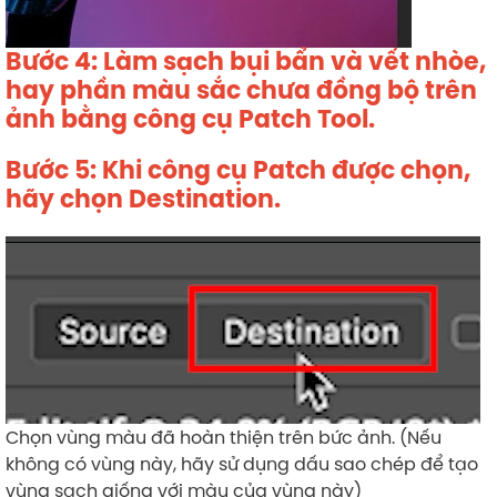
Bước 4: Làm sạch bụi bẩn và vết nhòe,
hay phần màu sắc chưa đồng bộ trên
ảnh bằng công cụ Patch Tool.
Bước 5: Khi công cụ Patch được chọn,
hãy chọn Destination.
Chọn vùng màu đã hoàn thiện trên bức ảnh. (Nếu
không có vùng này, hãy sử dụng dấu sao chép để tạo
vùng sạch giống với màu của vùng này)