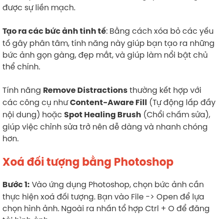
được sự liền mạch.
: Bằng cách xóa bỏ các yếu
Tạo ra các bức ảnh tinh tế
tố gây phân tâm, tính năng này giúp bạn tạo ra những
bức ảnh gọn gàng, đẹp mắt, và giúp làm nổi bật chủ
thể chính.
Tính năng
thường kết hợp với
Remove Distractions
các công cụ như
(Tự động lấp đầy
Content-Aware Fill
nội dung) hoặc
(Chổi chấm sửa),
Spot Healing Brush
giúp việc chỉnh sửa trở nên dễ dàng và nhanh chóng
hơn.
Xoá đối tượng bằng Photoshop
Vào ứng dụng Photoshop, chọn bức ảnh cần
Bước 1:
thực hiện xoá đối tượng. Bạn vào File -> Open để lựa
chọn hình ảnh. Ngoài ra nhấn tổ hợp Ctrl + O để đăng