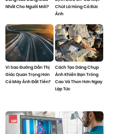
Nhất Cho Người Mới?
Chút Là Hỏng Cả Bức
Ảnh
Vì Sao Đường Dẫn Thị
Cách Tạo Dáng Chụp
Giác Quan Trọng Hơn
Ảnh Khiến Bạn Trông
Cả Máy Ảnh Đắt Tiền?
Cao Và Thon Hơn Ngay
Lập Tức