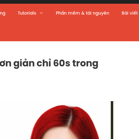
àng
Tutorials
Phần mềm & tài nguyên
Bài viết
ơn giản chỉ 60s trong