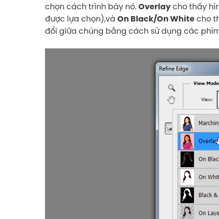
chọn cách trình bày nó.
cho thấy hìn
Overlay
được lựa chọn),và
cho t
On Black/On White
đổi giữa chúng bằng cách sử dụng các phím