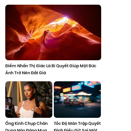
Điểm Nhấn Thị Giác Là Bí Quyết Giúp Một Bức
Ảnh Trở Nên Đắt Giá
Ống Kính Chụp Chân
Tốc Độ Màn Trập Quyết
Dung Nào Đáng Mua
Định Điều Gì? Sai Một