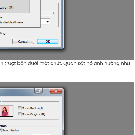
nh trượt bên dưới một chút. Quan sát nó ảnh hưởng như