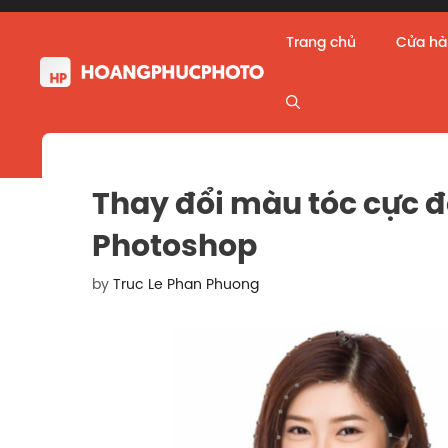
Skip
to
Trang chủ
Cửa h
content
Thay đổi màu tóc cực đ
Photoshop
by
Truc Le Phan Phuong