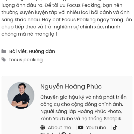
lượng ảnh đầu ra. Để tối ưu Focus Peaking, bạn nên
thường xuyên luyện tập với nhiều loại bối cảnh và ánh
sáng khác nhau. Hãy bật Focus Peaking ngay trong lần
chụp tiếp theo và trải nghiệm sự chính xác, nhanh
chóng mà nó mang lại!
Categories
Bài viết
,
Hướng dẫn
Tags
focus peaking
Nguyễn Hoàng Phúc
Chuyên gia hậu kỳ và nhà phát triển
công cụ cho cộng đồng chỉnh ảnh.
Người sáng lập Hoàng Phúc Photo,
kênh YouTube và hệ thống Shotpik.
About me
|
YouTube
|