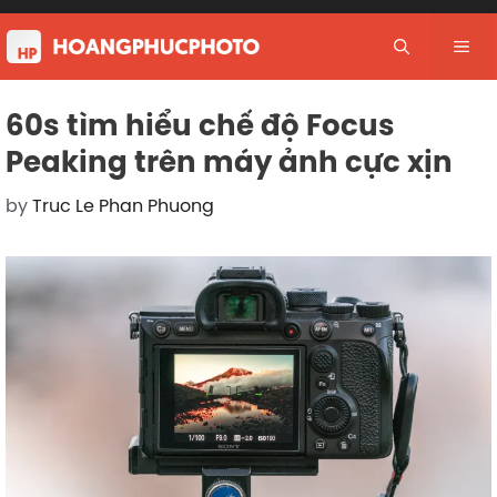
Skip
to
Me
content
60s tìm hiểu chế độ Focus
Peaking trên máy ảnh cực xịn
by
Truc Le Phan Phuong