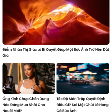
Điểm Nhấn Thị Giác Là Bí Quyết Giúp Một Bức Ảnh Trở Nên Đắt
Giá
Ống Kính Chụp Chân Dung
Tốc Độ Màn Trập Quyết Định
Nào Đáng Mua Nhất Cho
Điều Gì? Sai Một Chút Là Hỏng
Người Mới?
Cả Bức Ảnh