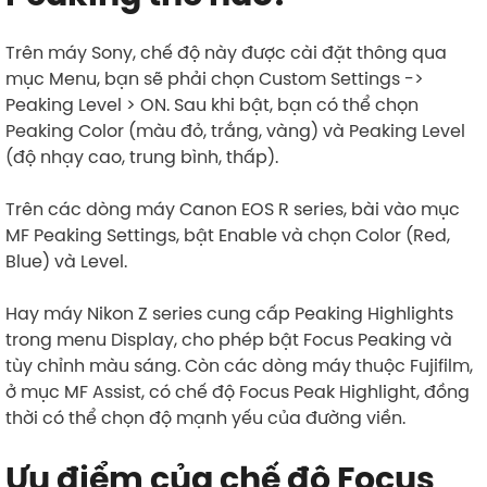
Trên máy Sony, chế độ này được cài đặt thông qua
mục Menu, bạn sẽ phải chọn Custom Settings ->
Peaking Level > ON. Sau khi bật, bạn có thể chọn
Peaking Color (màu đỏ, trắng, vàng) và Peaking Level
(độ nhạy cao, trung bình, thấp).
Trên các dòng máy Canon EOS R series, bài vào mục
MF Peaking Settings, bật Enable và chọn Color (Red,
Blue) và Level.
Hay máy Nikon Z series cung cấp Peaking Highlights
trong menu Display, cho phép bật Focus Peaking và
tùy chỉnh màu sáng. Còn các dòng máy thuộc Fujifilm,
ở mục MF Assist, có chế độ Focus Peak Highlight, đồng
thời có thể chọn độ mạnh yếu của đường viền.
Ưu điểm của chế độ Focus