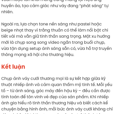
huyền ảo, tạo cảm giác như váy đang “phát sáng” tự
nhiên.
Ngoài ra, lựa chọn tone nền sáng như pastel hoặc
beige nhạt thay vì trắng thuần có thể làm nổi bật chi
tiết vải mà vẫn giữ tinh thần sang trọng. Một xu hướng
mới là chụp song song video ngắn trong buổi chụp,
vừa tận dụng setup ánh sáng sẵn có, vừa hỗ trợ truyền
thông mạng xã hội cho thương hiệu.
Kết luận
Chụp ảnh váy cưới thương mại là sự kết hợp giữa kỹ
thuật nhiếp ảnh và cảm quan thẩm mỹ tinh tế. Mỗi yếu
tố – từ ánh sáng, góc máy đến hậu kỳ – đều cần được
tính toán để tôn vinh vẻ đẹp của sản phẩm. Khi nhiếp
ảnh gia hiểu rõ tinh thần thương hiệu và biết cách kể
chuyện bằng hình ảnh, mỗi bức ảnh váy cưới không chỉ