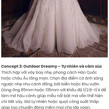
Concept 2: Outdoor Dreamy – Tự nhiên và cảm xúc
Thích hợp với váy bay nhẹ, phong cách Hàn Quốc
hoặc châu Âu lãng mạn. Chọn địa điểm có ánh sáng
ngược nhẹ như cánh đồng, bãi biển hoặc khu vườn.
Dùng ống 85mm hoặc 135mm với khẩu độ f/2.8–f/4 để
làm mờ hậu cảnh, giúp mẫu nổi bật mà vẫn thể hiện
chi tiết váy. Gió tự nhiên hoặc quạt công suất thấp
giúp tạo chuyển động mềm mại cho lớp voan.