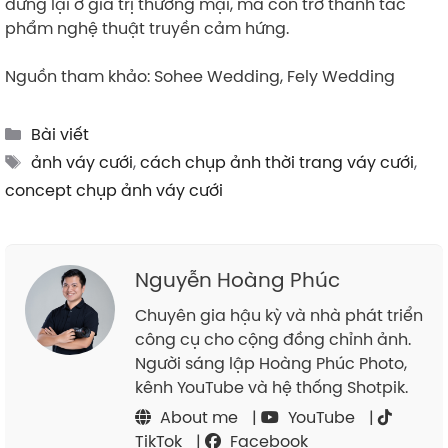
dừng lại ở giá trị thương mại, mà còn trở thành tác
phẩm nghệ thuật truyền cảm hứng.
Nguồn tham khảo: Sohee Wedding, Fely Wedding
Categories
Bài viết
Tags
ảnh váy cưới
,
cách chụp ảnh thời trang váy cưới
,
concept chụp ảnh váy cưới
Nguyễn Hoàng Phúc
Chuyên gia hậu kỳ và nhà phát triển
công cụ cho cộng đồng chỉnh ảnh.
Người sáng lập Hoàng Phúc Photo,
kênh YouTube và hệ thống Shotpik.
About me
|
YouTube
|
TikTok
|
Facebook