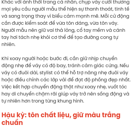
Khác với ảnh thời trang cá nhân, chụp váy cưới thương
mại yêu cầu người mẫu thể hiện sự thanh thoát, tinh tế
và sang trọng thay vì biểu cảm mạnh mẽ. Mỗi cử động
cần được kiểm soát để vừa tôn dáng, vừa tôn váy.
Người mẫu nên giữ vai thả lỏng, cổ tay mềm và cánh
tay hơi tách nhẹ khỏi cơ thể để tạo đường cong tự
nhiên.
Khi xoay người hoặc bước đi, cần giữ nhịp chuyển
động nhẹ để váy có độ bay, tránh cảm giác cứng. Nếu
váy có đuôi dài, stylist có thể hỗ trợ nâng nhẹ đuôi váy
hoặc điều chỉnh các lớp vải để đạt độ phồng đẹp nhất.
Việc kết hợp chuyển động thật như xoay nhẹ, vuốt tóc
hay di chuyển chậm rãi giúp váy trở nên sống động và
tự nhiên hơn trong từng khung hình.
Hậu kỳ: tôn chất liệu, giữ màu trắng
chuẩn