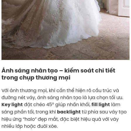
Ánh sáng nhân tạo – kiểm soát chi tiết
trong chụp thương mại
Với ảnh thương mại, khi cần thể hiện rõ cấu trúc và
đường nét váy, ánh sáng nhân tạo là lựa chọn tối ưu.
đặt chéo 45° giúp nhấn khối,
làm
Key light
fill light
sáng phần tối, trong khi
từ phía sau váy tạo
backlight
hiệu ứng “halo” đẹp mắt, đặc biệt hiệu quả với váy
nhiều lớp hoặc đuôi xòe.