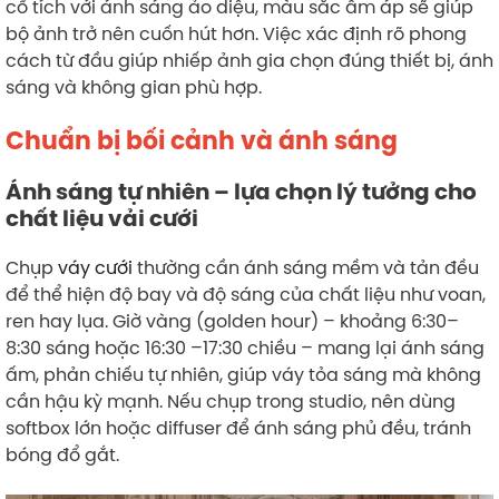
cổ tích với ánh sáng ảo diệu, màu sắc ấm áp sẽ giúp
bộ ảnh trở nên cuốn hút hơn. Việc xác định rõ phong
cách từ đầu giúp nhiếp ảnh gia chọn đúng thiết bị, ánh
sáng và không gian phù hợp.
Chuẩn bị bối cảnh và ánh sáng
Ánh sáng tự nhiên – lựa chọn lý tưởng cho
chất liệu vải cưới
Chụp
váy cưới
thường cần ánh sáng mềm và tản đều
để thể hiện độ bay và độ sáng của chất liệu như voan,
ren hay lụa. Giờ vàng (golden hour) – khoảng 6:30–
8:30 sáng hoặc 16:30 –17:30 chiều – mang lại ánh sáng
ấm, phản chiếu tự nhiên, giúp váy tỏa sáng mà không
cần hậu kỳ mạnh. Nếu chụp trong studio, nên dùng
softbox lớn hoặc diffuser để ánh sáng phủ đều, tránh
bóng đổ gắt.