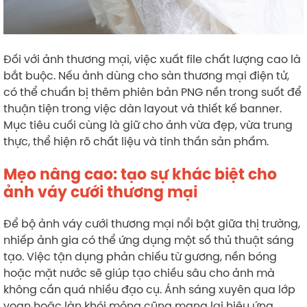
Đối với ảnh thương mại, việc xuất file chất lượng cao là
bắt buộc. Nếu ảnh dùng cho sàn thương mại điện tử,
có thể chuẩn bị thêm phiên bản PNG nền trong suốt để
thuận tiện trong việc dàn layout và thiết kế banner.
Mục tiêu cuối cùng là giữ cho ảnh vừa đẹp, vừa trung
thực, thể hiện rõ chất liệu và tinh thần sản phẩm.
Mẹo nâng cao: tạo sự khác biệt cho
ảnh váy cưới thương mại
Để bộ ảnh váy cưới thương mại nổi bật giữa thị trường,
nhiếp ảnh gia có thể ứng dụng một số thủ thuật sáng
tạo. Việc tận dụng phản chiếu từ gương, nền bóng
hoặc mặt nước sẽ giúp tạo chiều sâu cho ảnh mà
không cần quá nhiều đạo cụ. Ánh sáng xuyên qua lớp
voan hoặc làn khói mỏng cũng mang lại hiệu ứng