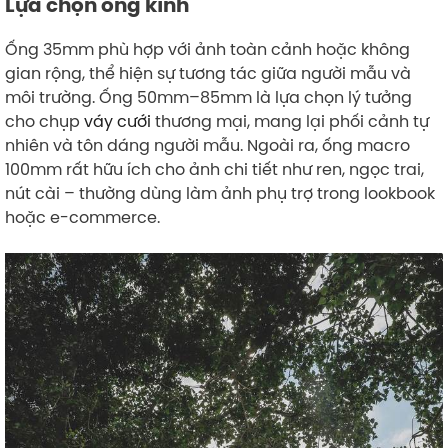
Lựa chọn ống kính
Ống 35mm phù hợp với ảnh toàn cảnh hoặc không
gian rộng, thể hiện sự tương tác giữa người mẫu và
môi trường. Ống 50mm–85mm là lựa chọn lý tưởng
cho chụp
váy cưới
thương mại, mang lại phối cảnh tự
nhiên và tôn dáng người mẫu. Ngoài ra, ống macro
100mm rất hữu ích cho ảnh chi tiết như ren, ngọc trai,
nút cài – thường dùng làm ảnh phụ trợ trong lookbook
hoặc e-commerce.