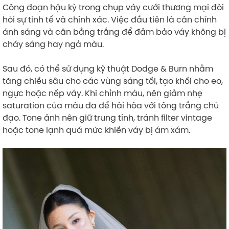
Công đoạn hậu kỳ trong chụp váy cưới thương mại đòi
hỏi sự tinh tế và chính xác. Việc đầu tiên là cân chỉnh
ánh sáng và cân bằng trắng để đảm bảo váy không bị
cháy sáng hay ngả màu.
Sau đó, có thể sử dụng kỹ thuật Dodge & Burn nhằm
tăng chiều sâu cho các vùng sáng tối, tạo khối cho eo,
ngực hoặc nếp váy. Khi chỉnh màu, nên giảm nhẹ
saturation của màu da để hài hòa với tông trắng chủ
đạo. Tone ảnh nên giữ trung tính, tránh filter vintage
hoặc tone lạnh quá mức khiến váy bị ám xám.