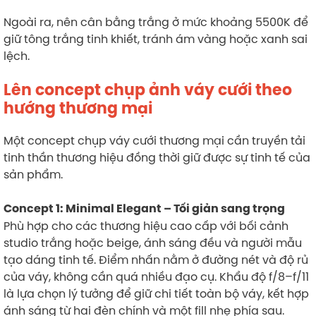
Ngoài ra, nên cân bằng trắng ở mức khoảng 5500K để
giữ tông trắng tinh khiết, tránh ám vàng hoặc xanh sai
lệch.
Lên concept chụp ảnh váy cưới theo
hướng thương mại
Một concept chụp váy cưới thương mại cần truyền tải
tinh thần thương hiệu đồng thời giữ được sự tinh tế của
sản phẩm.
Concept 1: Minimal Elegant – Tối giản sang trọng
Phù hợp cho các thương hiệu cao cấp với bối cảnh
studio trắng hoặc beige, ánh sáng đều và người mẫu
tạo dáng tinh tế. Điểm nhấn nằm ở đường nét và độ rủ
của váy, không cần quá nhiều đạo cụ. Khẩu độ f/8–f/11
là lựa chọn lý tưởng để giữ chi tiết toàn bộ váy, kết hợp
ánh sáng từ hai đèn chính và một fill nhẹ phía sau.