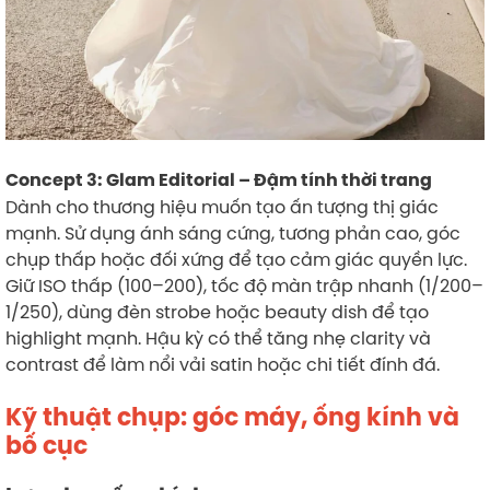
Concept 3: Glam Editorial – Đậm tính thời trang
Dành cho thương hiệu muốn tạo ấn tượng thị giác
mạnh. Sử dụng ánh sáng cứng, tương phản cao, góc
chụp thấp hoặc đối xứng để tạo cảm giác quyền lực.
Giữ ISO thấp (100–200), tốc độ màn trập nhanh (1/200–
1/250), dùng đèn strobe hoặc beauty dish để tạo
highlight mạnh. Hậu kỳ có thể tăng nhẹ clarity và
contrast để làm nổi vải satin hoặc chi tiết đính đá.
Kỹ thuật chụp: góc máy, ống kính và
bố cục