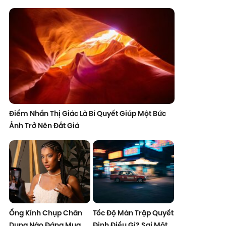
Điểm Nhấn Thị Giác Là Bí Quyết Giúp Một Bức
Ảnh Trở Nên Đắt Giá
Ống Kính Chụp Chân
Tốc Độ Màn Trập Quyết
Dung Nào Đáng Mua
Định Điều Gì? Sai Một