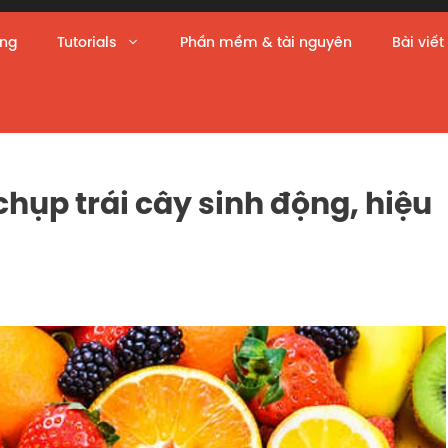
àng
Tutorials
Phần mềm & tài nguyên
Bài viết
ụp trái cây sinh động, hiệu