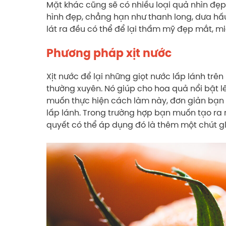
Mặt khác cũng sẽ có nhiều loại quả nhìn đẹp
hình đẹp, chẳng hạn như thanh long, dưa hấu
lát ra đều có thể để lại thẩm mỹ đẹp mắt, m
Phương pháp xịt nước
Xịt nước để lại những giọt nước lấp lánh tr
thường xuyên. Nó giúp cho hoa quả nổi bật lê
muốn thực hiện cách làm này, đơn giản bạn c
lấp lánh. Trong trường hợp bạn muốn tạo ra n
quyết có thể áp dụng đó là thêm một chút gl