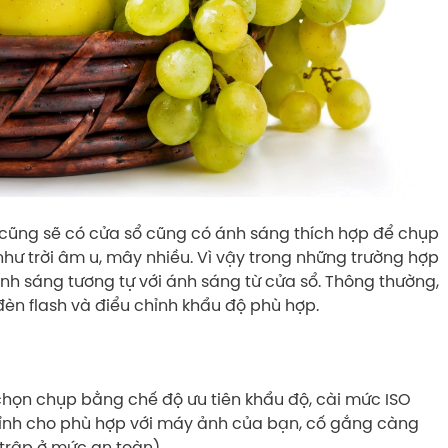
 cũng sẽ có cửa sổ cũng có ánh sáng thích hợp để chụp
 như trời âm u, mây nhiều. Vì vậy trong những trường hợp
ánh sáng tương tự với ánh sáng từ cửa sổ. Thông thường,
n flash và điểu chỉnh khẩu độ phù hợp.
 chọn chụp bằng chế độ ưu tiên khẩu độ, cài mức ISO
chỉnh cho phù hợp với máy ảnh của bạn, cố gắng càng
 trập ở mức an toàn)