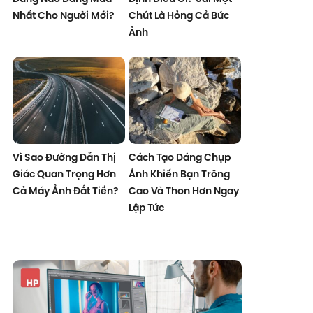
Nhất Cho Người Mới?
Chút Là Hỏng Cả Bức
Ảnh
Vì Sao Đường Dẫn Thị
Cách Tạo Dáng Chụp
Giác Quan Trọng Hơn
Ảnh Khiến Bạn Trông
Cả Máy Ảnh Đắt Tiền?
Cao Và Thon Hơn Ngay
Lập Tức