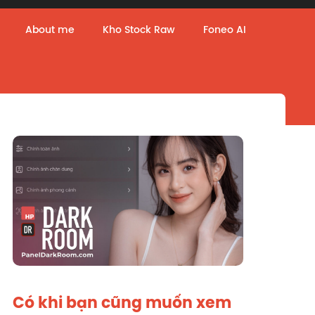
About me
Kho Stock Raw
Foneo AI
Có khi bạn cũng muốn xem