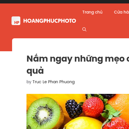
Skip
to
Trang chủ
Cửa h
content
Nắm ngay những mẹo ch
quả
by
Truc Le Phan Phuong