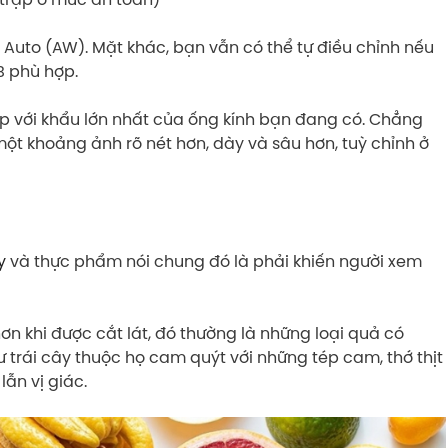
Auto (AW). Mặt khác, bạn vẫn có thể tự điều chỉnh nếu
B phù hợp.
ụp với khẩu lớn nhất của ống kính bạn đang có. Chẳng
một khoảng ảnh rõ nét hơn, dày và sâu hơn, tuỳ chỉnh ở
y
và thực phẩm nói chung đó là phải khiến người xem
hơn khi được cắt lát, đó thường là những loại quả có
 trái cây thuộc họ cam quýt với những tép cam, thớ thịt
lẫn vị giác.