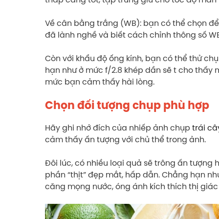
Về cân bằng trắng (WB): bạn có thể chọn để 
đã lành nghề và biết cách chỉnh thông số W
Còn với khẩu độ ống kính, bạn có thể thử ch
hạn như ở mức f/2.8 khép dần sẽ t cho thấy 
mức bạn cảm thấy hài lòng.
Chọn đối tượng chụp phù hợp
Hãy ghi nhớ đích của nhiếp ảnh chụp
trái câ
cảm thấy ấn tượng với chủ thể trong ảnh.
Đôi lúc, có nhiều loại quả sẽ trông ấn tượng 
phần “thịt” đẹp mắt, hấp dẫn. Chẳng hạn như
căng mọng nước, óng ánh kích thích thị giác 