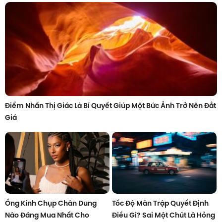
Điểm Nhấn Thị Giác Là Bí Quyết Giúp Một Bức Ảnh Trở Nên Đắt
Giá
Ống Kính Chụp Chân Dung
Tốc Độ Màn Trập Quyết Định
Nào Đáng Mua Nhất Cho
Điều Gì? Sai Một Chút Là Hỏng