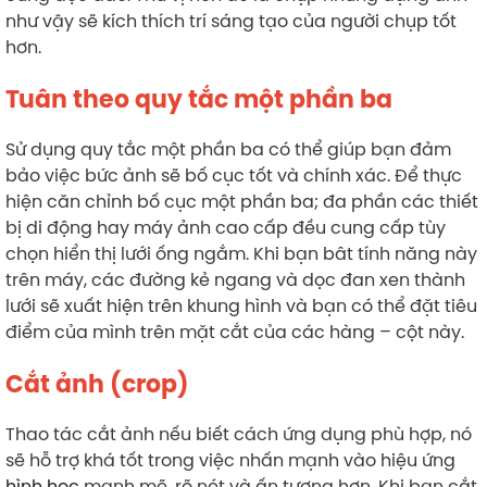
như vậy sẽ kích thích trí sáng tạo của người chụp tốt
hơn.
Tuân theo quy tắc một phần ba
Sử dụng quy tắc một phần ba có thể giúp bạn đảm
bảo việc bức ảnh sẽ bố cục tốt và chính xác. Để thực
hiện căn chỉnh bố cục một phần ba; đa phần các thiết
bị di động hay máy ảnh cao cấp đều cung cấp tùy
chọn hiển thị lưới ống ngắm. Khi bạn bât tính năng này
trên máy, các đường kẻ ngang và dọc đan xen thành
lưới sẽ xuất hiện trên khung hình và bạn có thể đặt tiêu
điểm của mình trên mặt cắt của các hàng – cột này.
Cắt ảnh (crop)
Thao tác cắt ảnh nếu biết cách ứng dụng phù hợp, nó
sẽ hỗ trợ khá tốt trong việc nhấn mạnh vào hiệu ứng
hình học
mạnh mẽ, rõ nét và ấn tượng hơn. Khi bạn cắt,