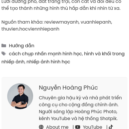
Lưới đường phố, đất trang trại, cồn cát và đồi đều có
thể tạo thành những hình thù hấp dẫn khi nhìn từ xa.
Nguồn tham khảo: reviewmayanh, vuanhiepanh,
thuvien.hocviennhiepanh
Categories
Hướng dẫn
Tags
cách chụp nhấn mạnh hình học
,
hình và khối trong
nhiếp ảnh
,
nhiếp ảnh hình học
Nguyễn Hoàng Phúc
Chuyên gia hậu kỳ và nhà phát triển
công cụ cho cộng đồng chỉnh ảnh.
Người sáng lập Hoàng Phúc Photo,
kênh YouTube và hệ thống Shotpik.
About me
|
YouTube
|