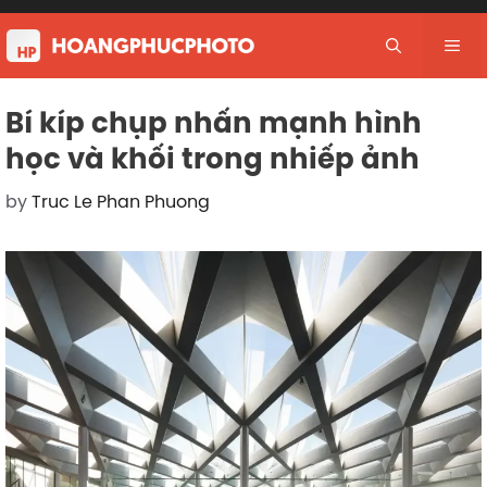
Skip
to
Me
content
Bí kíp chụp nhấn mạnh hình
học và khối trong nhiếp ảnh
by
Truc Le Phan Phuong