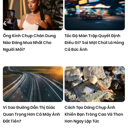
Ống Kính Chụp Chân Dung
Tốc Độ Màn Trập Quyết Định
Nào Đáng Mua Nhất Cho
Điều Gì? Sai Một Chút Là Hỏng
Người Mới?
Cả Bức Ảnh
Vì Sao Đường Dẫn Thị Giác
Cách Tạo Dáng Chụp Ảnh
Quan Trọng Hơn Cả Máy Ảnh
Khiến Bạn Trông Cao Và Thon
Đắt Tiền?
Hơn Ngay Lập Tức