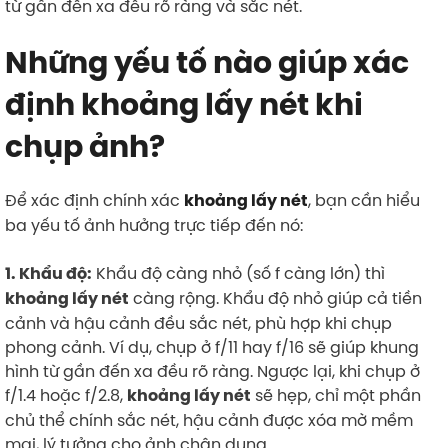
từ gần đến xa đều rõ ràng và sắc nét.
Những yếu tố nào giúp xác
định khoảng lấy nét khi
chụp ảnh?
Để xác định chính xác
, bạn cần hiểu
khoảng lấy nét
ba yếu tố ảnh hưởng trực tiếp đến nó:
Khẩu độ càng nhỏ (số f càng lớn) thì
1. Khẩu độ:
càng rộng. Khẩu độ nhỏ giúp cả tiền
khoảng lấy nét
cảnh và hậu cảnh đều sắc nét, phù hợp khi chụp
phong cảnh. Ví dụ, chụp ở f/11 hay f/16 sẽ giúp khung
hình từ gần đến xa đều rõ ràng. Ngược lại, khi chụp ở
f/1.4 hoặc f/2.8,
sẽ hẹp, chỉ một phần
khoảng lấy nét
chủ thể chính sắc nét, hậu cảnh được xóa mờ mềm
mại, lý tưởng cho ảnh chân dung.