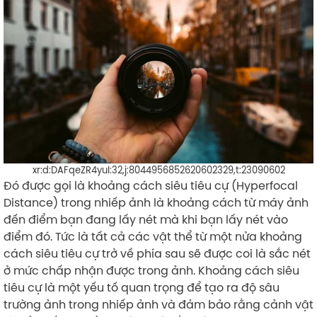
xr:d:DAFqeZR4yuI:32,j:8044956852620602329,t:23090602
Đó được gọi là khoảng cách siêu tiêu cự (Hyperfocal
Distance) trong nhiếp ảnh là khoảng cách từ máy ảnh
đến điểm bạn đang lấy nét mà khi bạn lấy nét vào
điểm đó. Tức là tất cả các vật thể từ một nửa khoảng
cách siêu tiêu cự trở về phía sau sẽ được coi là sắc nét
ở mức chấp nhận được trong ảnh. Khoảng cách siêu
tiêu cự là một yếu tố quan trọng để tạo ra độ sâu
trường ảnh trong nhiếp ảnh và đảm bảo rằng cảnh vật