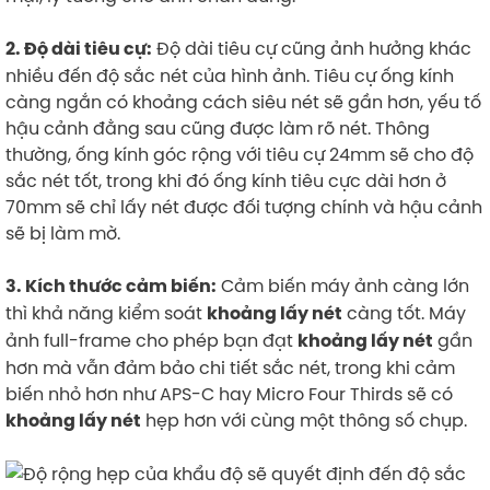
Độ dài tiêu cự cũng ảnh hưởng khác
2. Độ dài tiêu cự:
nhiều đến độ sắc nét của hình ảnh. Tiêu cự ống kính
càng ngắn có khoảng cách siêu nét sẽ gần hơn, yếu tố
hậu cảnh đằng sau cũng được làm rõ nét. Thông
thường, ống kính góc rộng với tiêu cự 24mm sẽ cho độ
sắc nét tốt, trong khi đó ống kính tiêu cực dài hơn ở
70mm sẽ chỉ lấy nét được đối tượng chính và hậu cảnh
sẽ bị làm mờ.
Cảm biến máy ảnh càng lớn
3. Kích thước cảm biến:
thì khả năng kiểm soát
càng tốt. Máy
khoảng lấy nét
ảnh full-frame cho phép bạn đạt
gần
khoảng lấy nét
hơn mà vẫn đảm bảo chi tiết sắc nét, trong khi cảm
biến nhỏ hơn như APS-C hay Micro Four Thirds sẽ có
hẹp hơn với cùng một thông số chụp.
khoảng lấy nét