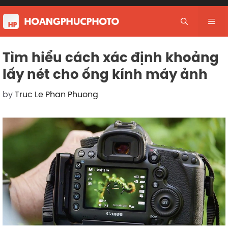
Skip
to
Me
content
Tìm hiểu cách xác định khoảng
lấy nét cho ống kính máy ảnh
by
Truc Le Phan Phuong