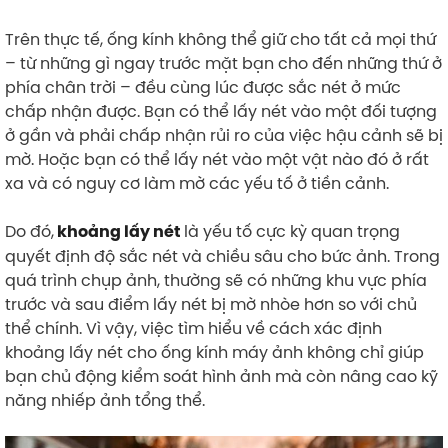
Trên thực tế, ống kính không thể giữ cho tất cả mọi thứ
– từ những gì ngay trước mặt bạn cho đến những thứ ở
phía chân trời – đều cùng lúc được sắc nét ở mức
chấp nhận được. Bạn có thể lấy nét vào một đối tượng
ở gần và phải chấp nhận rủi ro của việc hậu cảnh sẽ bị
mờ. Hoặc bạn có thể lấy nét vào một vật nào đó ở rất
xa và có nguy cơ làm mờ các yếu tố ở tiền cảnh.
Do đó,
là yếu tố cực kỳ quan trọng
khoảng lấy nét
quyết định độ sắc nét và chiều sâu cho bức ảnh. Trong
quá trình chụp ảnh, thường sẽ có những khu vực phía
trước và sau điểm lấy nét bị mờ nhòe hơn so với chủ
thể chính. Vì vậy, việc tìm hiểu về cách xác định
khoảng lấy nét cho ống kính máy ảnh không chỉ giúp
bạn chủ động kiểm soát hình ảnh mà còn nâng cao kỹ
năng nhiếp ảnh tổng thể.