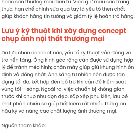
hoặc sàn thương mại điện tử. Việc giữ màu sắc trung
thực, hạn chế chỉnh sửa quá tay là yếu tố then chốt
giúp khách hàng tin tưởng và giảm tỷ lệ hoàn trả hàng.
Lưu ý kỹ thuật khi xây dựng concept
chụp ảnh nội thất thương mại
Dù lựa chọn concept nào, yếu tố kỹ thuật vẫn đóng vai
trò nền tảng. Ống kính góc rộng cần được sử dụng hợp
lý để tránh méo hình; chân máy giúp giữ khung hình ổn
định và đồng nhất. Ánh sáng tự nhiên nên được tận
dụng tối đa, kết hợp đèn bổ trợ khi cần để kiểm soát
vùng tối – sáng. Ngoài ra, việc chuẩn bị không gian
trước khi chụp như dọn dẹp, sắp xếp phụ kiện, lau bề
mặt phản chiếu sẽ giúp tiết kiệm rất nhiều thời gian
hậu kỳ và nâng cao chất lượng ảnh thương mại.
Nguồn tham khảo: