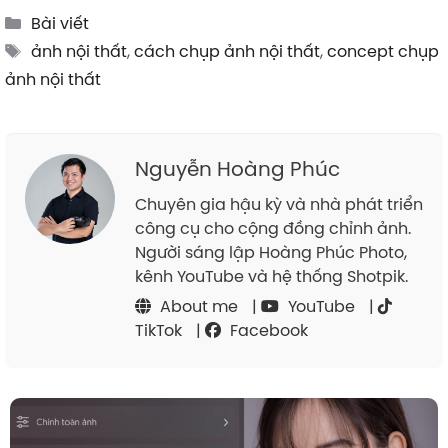
Categories
Bài viết
Tags
ảnh nội thất
,
cách chụp ảnh nội thất
,
concept chụp
ảnh nội thất
Nguyễn Hoàng Phúc
Chuyên gia hậu kỳ và nhà phát triển
công cụ cho cộng đồng chỉnh ảnh.
Người sáng lập Hoàng Phúc Photo,
kênh YouTube và hệ thống Shotpik.
About me
|
YouTube
|
TikTok
|
Facebook