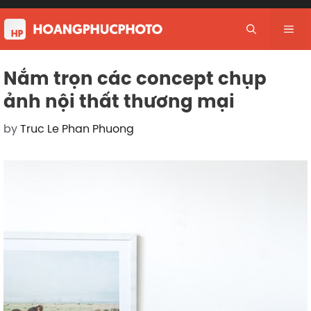
Skip
to
Me
content
Nắm trọn các concept chụp
ảnh nội thất thương mại
by
Truc Le Phan Phuong