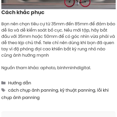
Cách khắc phục
Bạn nên chọn tiêu cự từ 35mm đến 85mm để đảm bảo
dễ lia và dễ kiểm soát bố cục. Nếu mới tập, hãy bắt
đầu với 35mm hoặc 50mm để có góc nhìn vừa phải và
dễ theo kịp chủ thể. Tele chỉ nên dùng khi bạn đã quen
tay vì độ phóng đại cao khiến bất kỳ rung nhỏ nào
cũng ảnh hưởng mạnh
Nguồn tham khảo: aphoto, binhminhdigital.
Categories
Hướng dẫn
Tags
cách chụp ảnh panning
,
kỹ thuật panning
,
lỗi khi
chụp ảnh panning