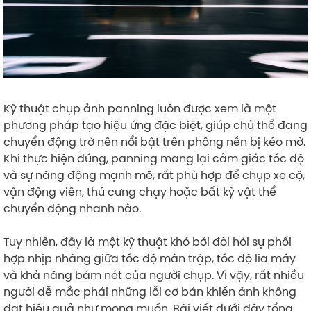
Kỹ thuật chụp ảnh panning luôn được xem là một
phương pháp tạo hiệu ứng đặc biệt, giúp chủ thể đang
chuyển động trở nên nổi bật trên phông nền bị kéo mờ.
Khi thực hiện đúng, panning mang lại cảm giác tốc độ
và sự năng động mạnh mẽ, rất phù hợp để chụp xe cộ,
vận động viên, thú cưng chạy hoặc bất kỳ vật thể
chuyển động nhanh nào.
Tuy nhiên, đây là một kỹ thuật khó bởi đòi hỏi sự phối
hợp nhịp nhàng giữa tốc độ màn trập, tốc độ lia máy
và khả năng bám nét của người chụp. Vì vậy, rất nhiều
người dễ mắc phải những lỗi cơ bản khiến ảnh không
đạt hiệu quả như mong muốn. Bài viết dưới đây tổng