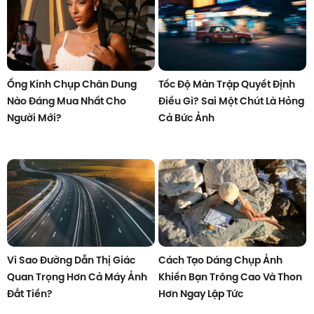
Ống Kính Chụp Chân Dung
Tốc Độ Màn Trập Quyết Định
Nào Đáng Mua Nhất Cho
Điều Gì? Sai Một Chút Là Hỏng
Người Mới?
Cả Bức Ảnh
Vì Sao Đường Dẫn Thị Giác
Cách Tạo Dáng Chụp Ảnh
Quan Trọng Hơn Cả Máy Ảnh
Khiến Bạn Trông Cao Và Thon
Đắt Tiền?
Hơn Ngay Lập Tức