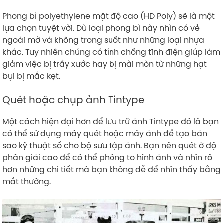
Phong bì polyethylene mật độ cao (HD Poly) sẽ là một
lựa chọn tuyệt vời. Dù loại phong bì này nhìn có vẻ
ngoài mờ và không trong suốt như những loại nhựa
khác. Tuy nhiên chúng có tính chống tĩnh điện giúp làm
giảm việc bị trầy xước hay bị mài mòn từ những hạt
bụi bị mắc kẹt.
Quét hoặc chụp ảnh Tintype
Một cách hiện đại hơn để lưu trữ ảnh Tintype đó là bạn
có thể sử dụng máy quét hoặc máy ảnh để tạo bản
sao kỹ thuật số cho bộ sưu tập ảnh. Bạn nên quét ở độ
phân giải cao để có thể phóng to hình ảnh và nhìn rõ
hơn những chi tiết mà bạn không dễ để nhìn thấy bằng
mắt thường.