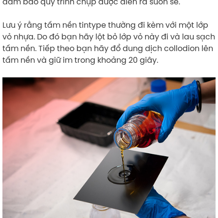
đảm bảo quy trình chụp được diễn ra suôn sẻ.
Lưu ý rằng tấm nền tintype thường đi kèm với một lớp
vỏ nhựa. Do đó bạn hãy lột bỏ lớp vỏ này đi và lau sạch
tấm nền. Tiếp theo bạn hãy đổ dung dịch collodion lên
tấm nền và giữ im trong khoảng 20 giây.