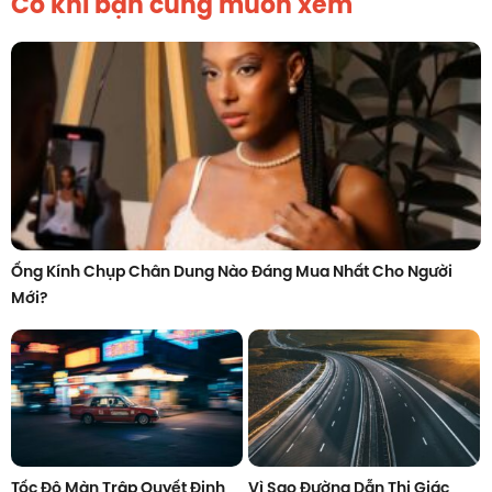
Có khi bạn cũng muốn xem
Ống Kính Chụp Chân Dung Nào Đáng Mua Nhất Cho Người
Mới?
Tốc Độ Màn Trập Quyết Định
Vì Sao Đường Dẫn Thị Giác