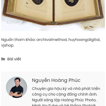
Nguồn tham khảo: archivalmethod, huyhoangdigital,
vjshop.
Categories
Bài viết
Nguyễn Hoàng Phúc
Chuyên gia hậu kỳ và nhà phát triển
công cụ cho cộng đồng chỉnh ảnh.
Người sáng lập Hoàng Phúc Photo,
kênh YouTube và hệ thống Shotpik.