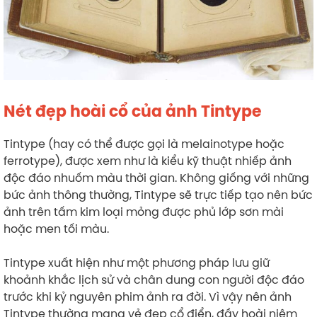
Nét đẹp hoài cổ của ảnh Tintype
Tintype (hay có thể được gọi là melainotype hoặc
ferrotype), được xem như là kiểu kỹ thuật nhiếp ảnh
độc đáo nhuốm màu thời gian. Không giống với những
bức ảnh thông thường, Tintype sẽ trực tiếp tạo nên bức
ảnh trên tấm kim loại mỏng được phủ lớp sơn mài
hoặc men tối màu.
Tintype xuất hiện như một phương pháp lưu giữ
khoảnh khắc lịch sử và chân dung con người độc đáo
trước khi kỷ nguyên phim ảnh ra đời. Vì vậy nên ảnh
Tintype thường mang vẻ đẹp cổ điển, đầy hoài niệm