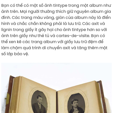
Bạn có thể có một số ảnh tintype trong một album như
ảnh trên. Mọi người thường thích giữ nguyên album gia
đình. Các trang màu vàng, giòn của album này là điển
hình và chắc chắn không phải là lưu trữ. Các axit và
lignin trong giấy ít gây hại cho ảnh tintype hơn so với
ảnh trên giấy như thẻ tủ và cartes-de-visite. Bạn có
thể xen kẽ các trang album với giấy lưu trữ đệm để
làm chậm quá trình di chuyển axit và tăng thêm một
số lớp bảo vệ.