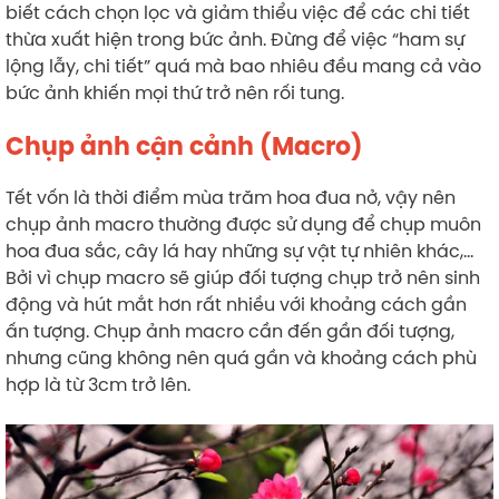
biết cách chọn lọc và giảm thiểu việc để các chi tiết
thừa xuất hiện trong bức ảnh. Đừng để việc “ham sự
lộng lẫy, chi tiết” quá mà bao nhiêu đều mang cả vào
bức ảnh khiến mọi thứ trở nên rối tung.
Chụp ảnh cận cảnh (Macro)
Tết vốn là thời điểm mùa trăm hoa đua nở, vậy nên
chụp ảnh macro thường được sử dụng để chụp muôn
hoa đua sắc, cây lá hay những sự vật tự nhiên khác,…
Bởi vì chụp macro sẽ giúp đối tượng chụp trở nên sinh
động và hút mắt hơn rất nhiều với khoảng cách gần
ấn tượng. Chụp ảnh macro cần đến gần đối tượng,
nhưng cũng không nên quá gần và khoảng cách phù
hợp là từ 3cm trở lên.