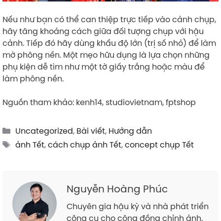
Nếu như bạn có thể can thiệp trực tiếp vào cảnh chụp,
hãy tăng khoảng cách giữa đối tượng chụp với hậu
cảnh. Tiếp đó hãy dùng khẩu độ lớn (trị số nhỏ) để làm
mờ phông nền. Một mẹo hữu dụng là lựa chọn những
phụ kiện dễ tìm như một tờ giấy trắng hoặc màu để
làm phông nền.
Nguồn tham khảo: kenh14, studiovietnam, fptshop
Categories
Uncategorized
,
Bài viết
,
Hướng dẫn
Tags
ảnh Tết
,
cách chụp ảnh Tết
,
concept chụp Tết
Nguyễn Hoàng Phúc
Chuyên gia hậu kỳ và nhà phát triển
công cụ cho cộng đồng chỉnh ảnh.