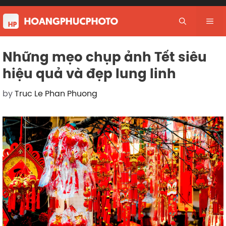
Skip
to
Me
content
Những mẹo chụp ảnh Tết siêu
hiệu quả và đẹp lung linh
by
Truc Le Phan Phuong