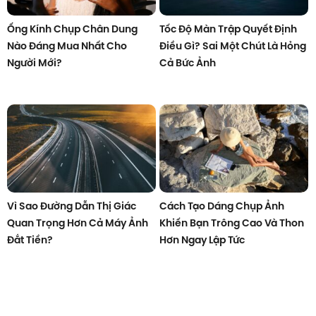
Ống Kính Chụp Chân Dung
Tốc Độ Màn Trập Quyết Định
Nào Đáng Mua Nhất Cho
Điều Gì? Sai Một Chút Là Hỏng
Người Mới?
Cả Bức Ảnh
Vì Sao Đường Dẫn Thị Giác
Cách Tạo Dáng Chụp Ảnh
Quan Trọng Hơn Cả Máy Ảnh
Khiến Bạn Trông Cao Và Thon
Đắt Tiền?
Hơn Ngay Lập Tức