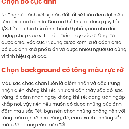
Chọn bố cục ảnh
Những bức ảnh với sự cân đối tốt sẽ luôn đem lại hiệu
ứng thị giác tốt hơn. Bạn có thể thử áp dụng quy tắc
1/3, tức là chia bức ảnh thành 9 phần, căn cho đối
tượng chụp vào vị trí các điểm hay các đường đã
được chia. Bốc cục ⅓ cũng được xem là là cách chia
bố cục ảnh khá phổ biến và được nhiều người ưa dùng
vì tính hiệu quả cao.
Chọn background có tông màu rực rỡ
Màu sắc chắc chắn luôn là điểm nhấn và đặc trưng
nhận diện không khí Tết. Như chỉ cần thấy sắc đỏ, sắc
vàng là cảm nhận ngay không khí Tết đang tràn ngập
khắp nơi. Vậy nên nếu muốn có được những bức ảnh
đậm màu sắc Tết, bạn nên chọn những phông nền với
tông màu rực rỡ như vàng, đỏ, cam, xanh….những sắc
màu đặc trưng của mùa Tết.