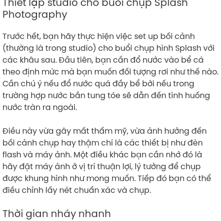
Thiết lập studio cho buổi chụp Splash
Photography
Trước hết, bạn hãy thực hiện việc set up bối cảnh
(thường là trong studio) cho buổi chụp hình Splash với
các khâu sau. Đầu tiên, bạn cần đổ nước vào bể cá
theo định mức mà bạn muốn đối tượng rơi như thế nào.
Cần chú ý nếu đổ nước quá đầy bể bởi nếu trong
trường hợp nước bắn tung tóe sẽ dẫn đến tình huống
nước tràn ra ngoài.
Điều này vừa gây mất thẩm mỹ, vừa ảnh hưởng đến
bối cảnh chụp hay thậm chí là các thiết bị như đèn
flash và máy ảnh. Một điều khác bạn cần nhớ đó là
hãy đặt máy ảnh ở vị trí thuận lợi, lý tưởng để chụp
được khung hình như mong muốn. Tiếp đó bạn có thể
điều chỉnh lấy nét chuẩn xác và chụp.
Thời gian nháy nhanh