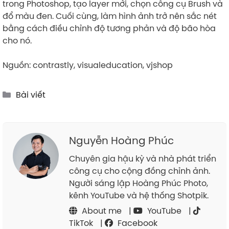
trong Photoshop, tạo layer mới, chọn công cụ Brush và
đổ màu đen. Cuối cùng, làm hình ảnh trở nên sắc nét
bằng cách điều chỉnh độ tương phản và độ bão hòa
cho nó.
Nguồn: contrastly, visualeducation, vjshop
Categories
Bài viết
Nguyễn Hoàng Phúc
Chuyên gia hậu kỳ và nhà phát triển
công cụ cho cộng đồng chỉnh ảnh.
Người sáng lập Hoàng Phúc Photo,
kênh YouTube và hệ thống Shotpik.
About me
|
YouTube
|
TikTok
|
Facebook