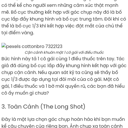
có thể kể cho người xem những cảm xúc thật mạnh
mẽ. Bố cục thường kết hợp với góc chụp này đó là bố
cục lấp đầy khung hình và bố cục trung tâm. Đôi khi có
thể là bố cục 1/3 khi kết hợp việc đặt mắt của chủ thể
tại điểm vàng.
Cận cảnh khuôn mặt 1 cô gái với điếu thuốc
Bức hình này tả 1 cô gái cùng 1 điếu thuốc trên tay. Tác
giả đã dùng bố cục lấp đầy khung hình kết hợp với góc
chụp cận cảnh. Nếu quan sát kỹ ta cũng sẽ thấy bố
cục 1/3 được áp dụng tại đôi môi của cô gái. Một cô
gái, 1 điếu thuốc và 1 bờ môi quyến rũ, các bạn đã hiểu
cô ấy muốn gì chưa?
3. Toàn Cảnh (The Long Shot)
Đây là một lựa chọn góc chụp hoàn hảo khi bạn muốn
kể câu chuyện của riêng bạn. Ảnh chụp xa toàn cảnh