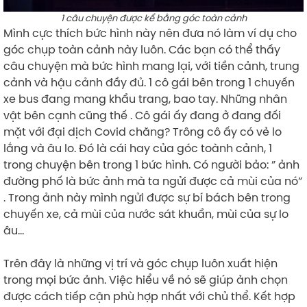
1 câu chuyện được kể bằng góc toàn cảnh
Mình cực thích bức hình này nên đưa nó làm ví dụ cho
góc chụp toàn cảnh này luôn. Các bạn có thể thấy
câu chuyện mà bức hình mang lại, với tiền cảnh, trung
cảnh và hậu cảnh đầy đủ. 1 cô gái bên trong 1 chuyến
xe bus đang mang khẩu trang, bao tay. Những nhân
vật bên cạnh cũng thế . Cô gái ấy đang ở đang đối
mặt với đại dịch Covid chăng? Trông cô ấy có vẻ lo
lắng và âu lo. Đó là cái hay của góc toành cảnh, 1
trong chuyện bên trong 1 bức hình. Có người bảo: ” ảnh
đường phố là bức ảnh mà ta ngửi được cả mùi của nó”
. Trong ảnh này mình ngửi được sự bí bách bên trong
chuyến xe, cả mùi của nước sát khuẩn, mùi của sự lo
âu…
Trên đây là những vị trí và góc chụp luôn xuất hiện
trong mọi bức ảnh. Việc hiểu về nó sẽ giúp ảnh chọn
được cách tiếp cận phù hợp nhất với chủ thể. Kết hợp