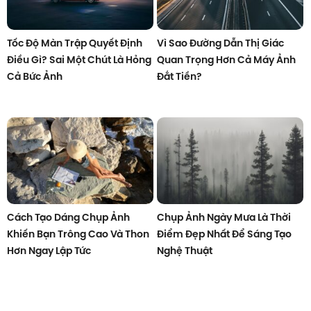
Tốc Độ Màn Trập Quyết Định
Vì Sao Đường Dẫn Thị Giác
Điều Gì? Sai Một Chút Là Hỏng
Quan Trọng Hơn Cả Máy Ảnh
Cả Bức Ảnh
Đắt Tiền?
Cách Tạo Dáng Chụp Ảnh
Chụp Ảnh Ngày Mưa Là Thời
Khiến Bạn Trông Cao Và Thon
Điểm Đẹp Nhất Để Sáng Tạo
Hơn Ngay Lập Tức
Nghệ Thuật