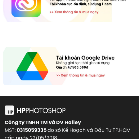
Công ty TNHH TM và DV Halley
MST:
do sở Kế Hoạch và Đầu Tư TP.HCM
0315059335
cấp ngày 22/05/2018