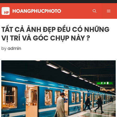
Skip
to
Me
content
TẤT CẢ ẢNH ĐẸP ĐỀU CÓ NHỮNG
VỊ TRÍ VÀ GÓC CHỤP NÀY ?
by
admin