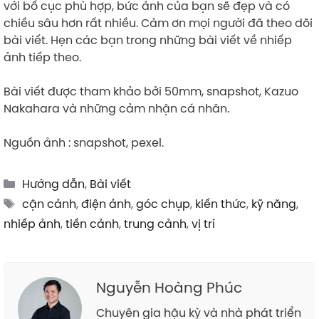
với bố cục phù hợp, bức ảnh của bạn sẽ đẹp và có
chiều sâu hơn rất nhiều. Cảm ơn mọi người đã theo dõi
bài viết. Hẹn các bạn trong những bài viết về nhiếp
ảnh tiếp theo.
Bài viết được tham khảo bởi 50mm, snapshot, Kazuo
Nakahara và những cảm nhận cá nhân.
Nguồn ảnh : snapshot, pexel.
Categories
Hướng dẫn
,
Bài viết
Tags
cận cảnh
,
điện ảnh
,
góc chụp
,
kiến thức
,
kỹ năng
,
nhiếp ảnh
,
tiền cảnh
,
trung cảnh
,
vị trí
Nguyễn Hoàng Phúc
Chuyên gia hậu kỳ và nhà phát triển