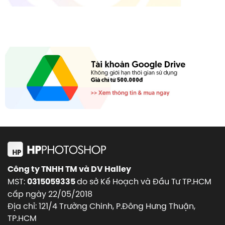
Công ty TNHH TM và DV Halley
MST:
do sở Kế Hoạch và Đầu Tư TP.HCM
0315059335
cấp ngày 22/05/2018
Địa chỉ: 121/4 Trường Chinh, P.Đông Hưng Thuận,
TP.HCM