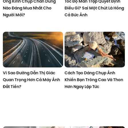
Ống Kính Chụp Chân Dung
Tốc Độ Màn Trập Quyết Định
Nào Đáng Mua Nhất Cho
Điều Gì? Sai Một Chút Là Hỏng
Người Mới?
Cả Bức Ảnh
Vì Sao Đường Dẫn Thị Giác
Cách Tạo Dáng Chụp Ảnh
Quan Trọng Hơn Cả Máy Ảnh
Khiến Bạn Trông Cao Và Thon
Đắt Tiền?
Hơn Ngay Lập Tức