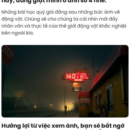
này, đừng giật mình ở ảnh số 4 nhé.
Những bài học quý giá đằng sau những bức ảnh về
động vật. CHúng sẽ cho chúng ta cái nhìn mới đầy
nhân văn và thực tế của thế giới động vật khắc nghiệt
bên ngoài kia.
Hưởng lợi từ việc xem ảnh, bạn sẽ bất ngờ