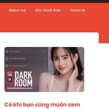
About me
Kho Stock Raw
Foneo AI
Có khi bạn cũng muốn xem