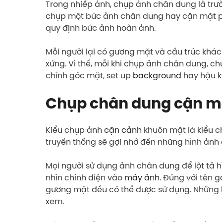
Trong nhiếp ảnh, chụp ảnh chân dung là trườn
chụp một bức ảnh chân dung hay cận mặt phả
quy định bức ảnh hoàn ảnh.
Mỗi người lại có gương mặt và cấu trúc khá
xứng. Vì thế, mỗi khi chụp ảnh chân dung, ch
chỉnh góc mặt, set up
background
hay hậu k
Chụp chân dung cận mặ
Kiểu chụp ảnh
cận cảnh
khuôn mặt là kiểu c
truyền thống sẽ gợi nhớ đến những hình ảnh 
Mọi người sử dụng ảnh chân dung để lột tả 
nhìn chính diện vào
máy ảnh
. Đúng với tên 
gương mặt đều có thể được sử dụng. Những b
xem.