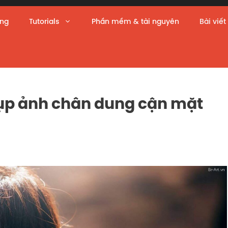
àng
Tutorials
Phần mềm & tài nguyên
Bài viết
ụp ảnh chân dung cận mặt