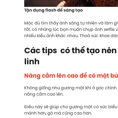
Tận dụng flash để sáng tạo
Mặc dù tìm thấy ánh sáng tự nhiên và làm gi
tốt, có những lúc bạn muốn chụp ảnh selfie và 
nhiều kiểu ảnh khác nhau. Thoả sức khoe dá
Các tips có thể tạo nê
linh
Nâng cằm lên cao để có một b
Không giống như gương mặt khi ở góc chính 
nâng cằm cao lên.
Điều này sẽ giúp cho gương mặt có sức bi
mảnh hơn, gò má cũng cao hơn.