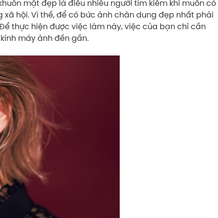
huôn mặt đẹp là điều nhiều người tìm kiếm khi muốn có
 xã hội. Vì thế, để có bức ảnh chân dung đẹp nhất phải
Để thực hiện được việc làm này, việc của bạn chỉ cần
 kính máy ảnh đến gần.