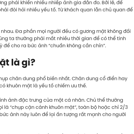
g phái khiến nhiều nhiếp ảnh gia đắn đo. Bởi lẽ, để
i đòi hỏi nhiều yếu tố. Từ khách quan lẫn chủ quan để
c nhau. Đa phần mọi người đều có gương mặt không đối
úng ta thường phải mất nhiều thời gian để có thể tinh
ỳ để cho ra bức ảnh “chuẩn không cần chỉn”.
t là gì?
hụp chân dung phổ biến nhất. Chân dung cổ điển hay
có khuôn mặt là yếu tố chiếm ưu thế.
hình ảnh đặc trưng của một cá nhân. Chủ thể thường
gọi là “chụp cận cảnh khuôn mặt”, toàn bộ hoặc chỉ 2/3
ức ảnh này luôn để lại ấn tượng rất mạnh cho người