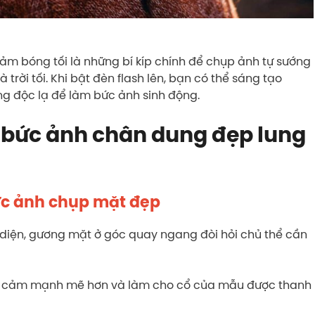
ảm bóng tối là những bí kíp chính để chụp ảnh tự sướng
trời tối. Khi bật đèn flash lên, bạn có thể sáng tạo
ng độc lạ để làm bức ảnh sinh động.
n bức ảnh chân dung đẹp lung
ức ảnh chụp mặt đẹp
diện, gương mặt ở góc quay ngang đòi hỏi chủ thể cần
ểu cảm mạnh mẽ hơn và làm cho cổ của mẫu được thanh