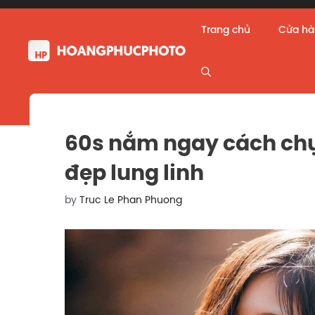
Skip
to
Trang chủ
Cửa h
content
60s nắm ngay cách ch
đẹp lung linh
by
Truc Le Phan Phuong