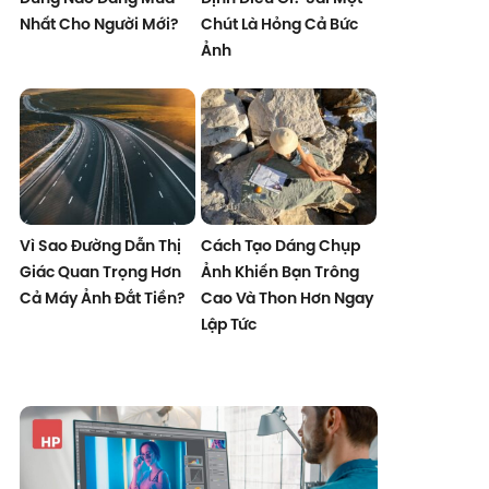
Nhất Cho Người Mới?
Chút Là Hỏng Cả Bức
Ảnh
Vì Sao Đường Dẫn Thị
Cách Tạo Dáng Chụp
Giác Quan Trọng Hơn
Ảnh Khiến Bạn Trông
Cả Máy Ảnh Đắt Tiền?
Cao Và Thon Hơn Ngay
Lập Tức