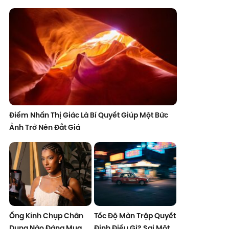
Điểm Nhấn Thị Giác Là Bí Quyết Giúp Một Bức
Ảnh Trở Nên Đắt Giá
Ống Kính Chụp Chân
Tốc Độ Màn Trập Quyết
Dung Nào Đáng Mua
Định Điều Gì? Sai Một