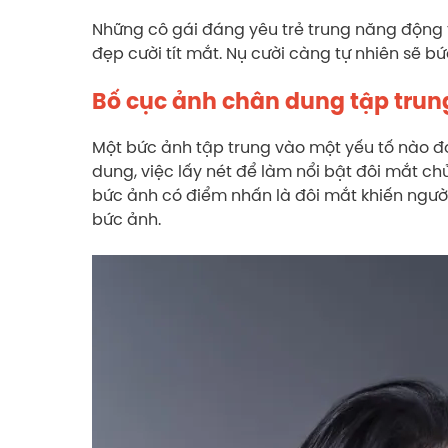
Những cô gái đáng yêu trẻ trung năng động 
đẹp cười tít mắt. Nụ cười càng tự nhiên sẽ b
Bố cục ảnh chân dung tập trun
Một bức ảnh tập trung vào một yếu tố nào đó
dung, việc lấy nét để làm nổi bật đôi mắt ch
bức ảnh có điểm nhấn là đôi mắt khiến ngườ
bức ảnh.