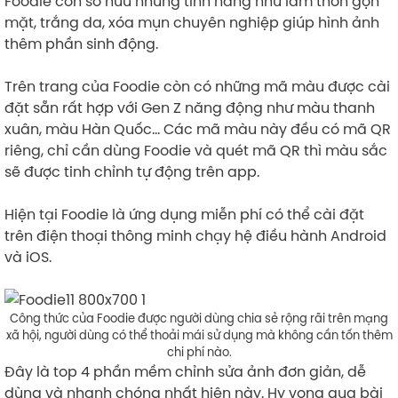
Foodie còn sở hữu những tính năng như làm thon gọn
mặt, trắng da, xóa mụn chuyên nghiệp giúp hình ảnh
thêm phần sinh động.
Trên trang của Foodie còn có những mã màu được cài
đặt sẵn rất hợp với Gen Z năng động như màu thanh
xuân, màu Hàn Quốc… Các mã màu này đều có mã QR
riêng, chỉ cần dùng Foodie và quét mã QR thì màu sắc
sẽ được tinh chỉnh tự động trên app.
Hiện tại Foodie là ứng dụng miễn phí có thể cài đặt
trên điện thoại thông minh chạy hệ điều hành Android
và iOS.
Công thức của Foodie được người dùng chia sẻ rộng rãi trên mạng
xã hội, người dùng có thể thoải mái sử dụng mà không cần tốn thêm
chi phí nào.
Đây là top 4 phần mềm chỉnh sửa ảnh đơn giản, dễ
dùng và nhanh chóng nhất hiện này. Hy vọng qua bài