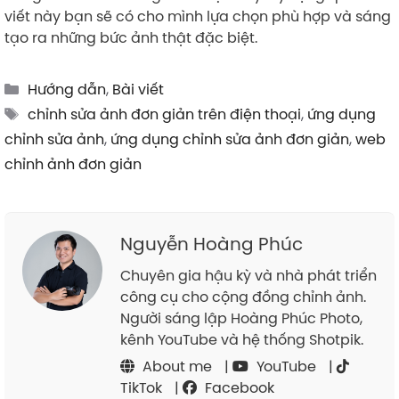
viết này bạn sẽ có cho mình lựa chọn phù hợp và sáng
tạo ra những bức ảnh thật đặc biệt.
Categories
Hướng dẫn
,
Bài viết
Tags
chỉnh sửa ảnh đơn giản trên điện thoại
,
ứng dụng
chỉnh sửa ảnh
,
ứng dụng chỉnh sửa ảnh đơn giản
,
web
chỉnh ảnh đơn giản
Nguyễn Hoàng Phúc
Chuyên gia hậu kỳ và nhà phát triển
công cụ cho cộng đồng chỉnh ảnh.
Người sáng lập Hoàng Phúc Photo,
kênh YouTube và hệ thống Shotpik.
About me
|
YouTube
|
TikTok
|
Facebook