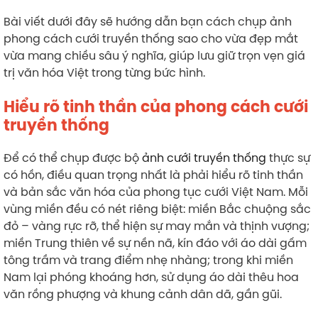
Bài viết dưới đây sẽ hướng dẫn bạn cách chụp ảnh
phong cách cưới truyền thống sao cho vừa đẹp mắt
vừa mang chiều sâu ý nghĩa, giúp lưu giữ trọn vẹn giá
trị văn hóa Việt trong từng bức hình.
Hiểu rõ tinh thần của phong cách cưới
truyền thống
Để có thể chụp được bộ
ảnh cưới truyền thống
thực sự
có hồn, điều quan trọng nhất là phải hiểu rõ tinh thần
và bản sắc văn hóa của phong tục cưới Việt Nam. Mỗi
vùng miền đều có nét riêng biệt: miền Bắc chuộng sắc
đỏ – vàng rực rỡ, thể hiện sự may mắn và thịnh vượng;
miền Trung thiên về sự nền nã, kín đáo với áo dài gấm
tông trầm và trang điểm nhẹ nhàng; trong khi miền
Nam lại phóng khoáng hơn, sử dụng áo dài thêu hoa
văn rồng phượng và khung cảnh dân dã, gần gũi.