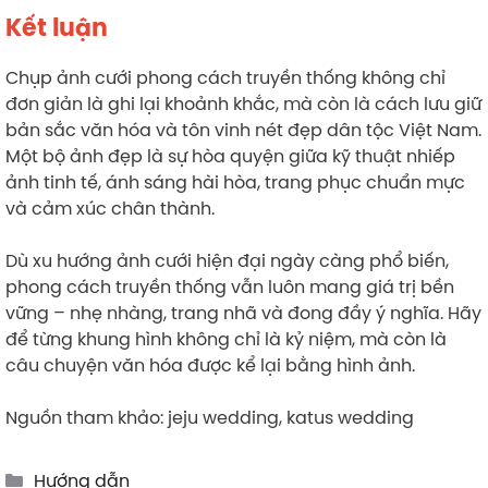
Kết luận
Chụp ảnh cưới phong cách truyền thống không chỉ
đơn giản là ghi lại khoảnh khắc, mà còn là cách lưu giữ
bản sắc văn hóa và tôn vinh nét đẹp dân tộc Việt Nam.
Một bộ ảnh đẹp là sự hòa quyện giữa kỹ thuật nhiếp
ảnh tinh tế, ánh sáng hài hòa, trang phục chuẩn mực
và cảm xúc chân thành.
Dù xu hướng ảnh cưới hiện đại ngày càng phổ biến,
phong cách truyền thống vẫn luôn mang giá trị bền
vững – nhẹ nhàng, trang nhã và đong đầy ý nghĩa. Hãy
để từng khung hình không chỉ là kỷ niệm, mà còn là
câu chuyện văn hóa được kể lại bằng hình ảnh.
Nguồn tham khảo: jeju wedding, katus wedding
Categories
Hướng dẫn