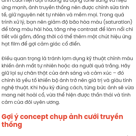
ảnh cưới hiện đại thường sử dụng tone sáng và hiệu
ứng mạnh, ảnh truyền thống nên được chỉnh sửa tinh
tế, giữ nguyên nét tự nhiên và mềm mại. Trong quá
trình xử lý, bạn nên giảm độ bão hòa màu (saturation)
để tông màu hài hòa, tăng nhẹ contrast để làm nổi chi
tiết vải gấm, đồng thời có thể thêm một chút hiệu ứng
hạt film để gợi cảm giác cổ điển.
Điều quan trọng là tránh lạm dụng kỹ thuật chỉnh màu
khiến ảnh mất tự nhiên hoặc da người quá trắng. Hãy
giữ lại sự chân thật của ánh sáng và cảm xúc – đó
chính là yếu tố khiến bộ ảnh trở nên giá trị và giàu tính
nghệ thuật. Khi hậu kỳ đúng cách, từng bức ảnh sẽ vừa
mang nét hoài cổ, vừa thể hiện được thần thái và tình
cảm của đôi uyên ương.
Gợi ý concept chụp ảnh cưới truyền
thống