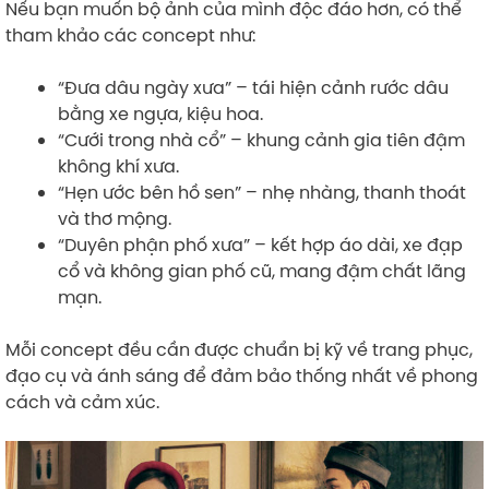
Nếu bạn muốn bộ ảnh của mình độc đáo hơn, có thể
tham khảo các concept như:
“Đưa dâu ngày xưa” – tái hiện cảnh rước dâu
bằng xe ngựa, kiệu hoa.
“Cưới trong nhà cổ” – khung cảnh gia tiên đậm
không khí xưa.
“Hẹn ước bên hồ sen” – nhẹ nhàng, thanh thoát
và thơ mộng.
“Duyên phận phố xưa” – kết hợp áo dài, xe đạp
cổ và không gian phố cũ, mang đậm chất lãng
mạn.
Mỗi concept đều cần được chuẩn bị kỹ về trang phục,
đạo cụ và ánh sáng để đảm bảo thống nhất về phong
cách và cảm xúc.