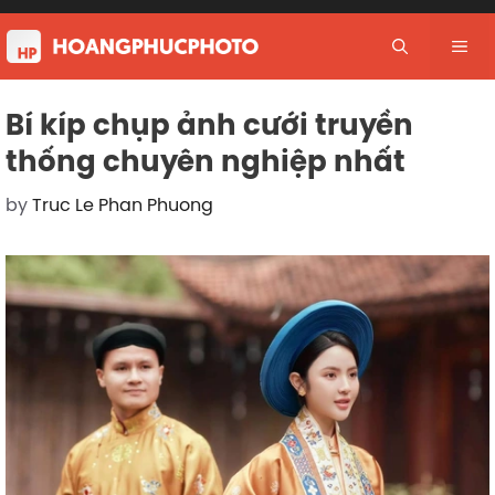
Skip
to
Me
content
Bí kíp chụp ảnh cưới truyền
thống chuyên nghiệp nhất
by
Truc Le Phan Phuong