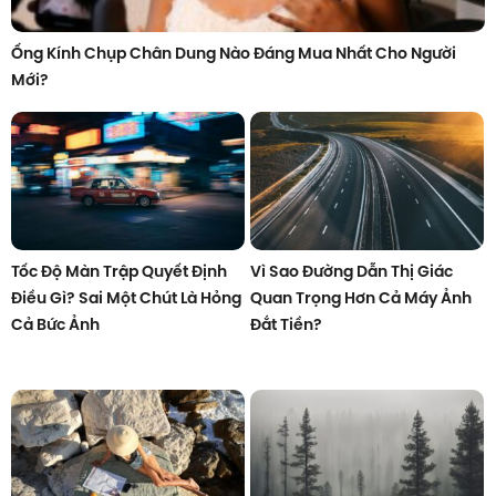
Ống Kính Chụp Chân Dung Nào Đáng Mua Nhất Cho Người
Mới?
Tốc Độ Màn Trập Quyết Định
Vì Sao Đường Dẫn Thị Giác
Điều Gì? Sai Một Chút Là Hỏng
Quan Trọng Hơn Cả Máy Ảnh
Cả Bức Ảnh
Đắt Tiền?