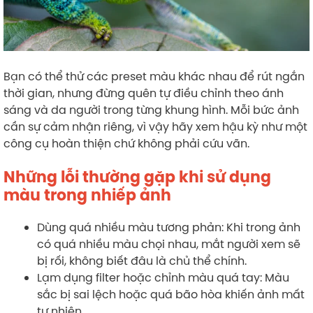
Bạn có thể thử các preset màu khác nhau để rút ngắn
thời gian, nhưng đừng quên tự điều chỉnh theo ánh
sáng và da người trong từng khung hình. Mỗi bức ảnh
cần sự cảm nhận riêng, vì vậy hãy xem hậu kỳ như một
công cụ hoàn thiện chứ không phải cứu vãn.
Những lỗi thường gặp khi sử dụng
màu trong nhiếp ảnh
Dùng quá nhiều màu tương phản: Khi trong ảnh
có quá nhiều màu chọi nhau, mắt người xem sẽ
bị rối, không biết đâu là chủ thể chính.
Lạm dụng filter hoặc chỉnh màu quá tay: Màu
sắc bị sai lệch hoặc quá bão hòa khiến ảnh mất
tự nhiên.