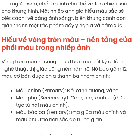
của người xem, nhấn mạnh chủ thể và tạo chiều sâu
cho khung hình. Một nhiếp ảnh gia hiểu màu sắc sẽ
biết cách “vẽ bằng ánh sáng”, biến khung cảnh đơn
giản thành một tác phẩm đầy ý nghĩa và cảm xúc.
Hiểu về vòng tròn màu – nền tảng của
phối màu trong nhiếp ảnh
Vòng tròn màu là công cụ cơ bản mà bất kỳ ai làm
nghệ thuật thị giác cũng nên nắm rõ. Nó bao gồm 12
màu cơ bản được chia thành ba nhóm chính:
Màu chính (Primary): Đỏ, xanh dương, vàng.
Màu phụ (Secondary): Cam, tím, xanh lá (được
tạo từ hai màu chính).
Màu bậc ba (Tertiary): Pha giữa màu chính và
màu phụ, tạo nên sắc độ trung gian.