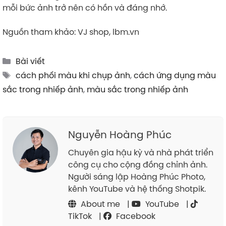
mỗi bức ảnh trở nên có hồn và đáng nhớ.
Nguồn tham khảo: VJ shop, lbm.vn
Categories
Bài viết
Tags
cách phối màu khi chụp ảnh
,
cách ứng dụng màu
sắc trong nhiếp ảnh
,
màu sắc trong nhiếp ảnh
Nguyễn Hoàng Phúc
Chuyên gia hậu kỳ và nhà phát triển
công cụ cho cộng đồng chỉnh ảnh.
Người sáng lập Hoàng Phúc Photo,
kênh YouTube và hệ thống Shotpik.
About me
|
YouTube
|
TikTok
|
Facebook