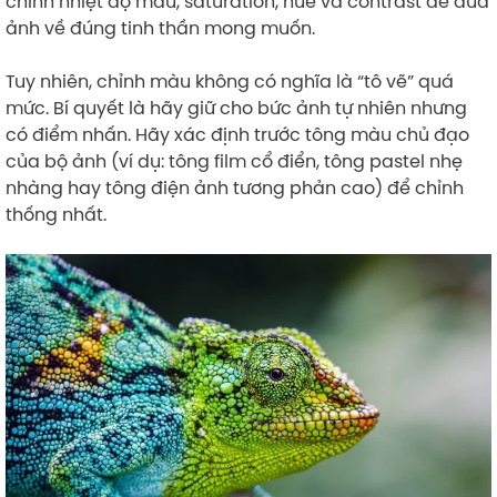
chỉnh nhiệt độ màu, saturation, hue và contrast để đưa
ảnh về đúng tinh thần mong muốn.
Tuy nhiên, chỉnh màu không có nghĩa là “tô vẽ” quá
mức. Bí quyết là hãy giữ cho bức ảnh tự nhiên nhưng
có điểm nhấn. Hãy xác định trước tông màu chủ đạo
của bộ ảnh (ví dụ: tông film cổ điển, tông pastel nhẹ
nhàng hay tông điện ảnh tương phản cao) để chỉnh
thống nhất.