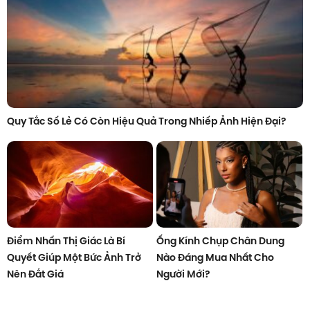
Quy Tắc Số Lẻ Có Còn Hiệu Quả Trong Nhiếp Ảnh Hiện Đại?
Điểm Nhấn Thị Giác Là Bí
Ống Kính Chụp Chân Dung
Quyết Giúp Một Bức Ảnh Trở
Nào Đáng Mua Nhất Cho
Nên Đắt Giá
Người Mới?