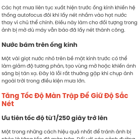
Các hạt mưa liên tục xuất hiện trước ống kính khiến hệ
thống autofocus đôi khi lấy nét nhầm vào hạt nước
thay vì chủ thể chính. Điều này làm cho đối tượng trong
ảnh bị mờ dù máy vẫn báo đã lấy nét thành công.
Nước bám trên ống kính
Một vài giọt nước nhỏ trên bề mặt kính trước có thể
làm giảm độ tương phản, tạo vùng mờ hoặc khiến ánh
sáng bị tán xạ. Đây là lỗi rất thường gặp khi chụp ảnh
ngoài trời trong điều kiện mưa lớn.
Tăng Tốc Độ Màn Trập Để Giữ Độ Sắc
Nét
Ưu tiên tốc độ từ 1/250 giây trở lên
Một trong những cách hiệu quả nhất để tránh ảnh bị
nhòe là tăng tốc độ màn trập. Đối với các cảnh đường