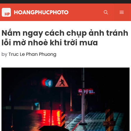
Skip
to
Me
content
Nắm ngay cách chụp ảnh tránh
lỗi mờ nhoè khi trời mưa
by
Truc Le Phan Phuong