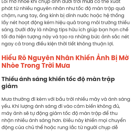
Lỗi mờ nhòe khi chụp ảnh dưới trời
mưa
có thể xuất
phát từ nhiều nguyên nhân như tốc độ màn trập quá
chậm, rung tay, ống kính bị dính nước hoặc hệ thống
lấy nét hoạt động kém hiệu quả trong môi trường thiếu
sáng. Dưới đây là những tips hữu ích giúp bạn hạn chế
tối đa hiện tượng này và tạo ra những bức ảnh sắc nét
ngay cả trong điều kiện thời tiết không thuận lợi.
Hiểu Rõ Nguyên Nhân Khiến Ảnh Bị Mờ
Nhòe Trong Trời Mưa
Thiếu ánh sáng khiến tốc độ màn trập
giảm
Mưa thường đi kèm với bầu trời nhiều mây và ánh sáng
yếu. Khi lượng ánh sáng đi vào cảm biến không đủ,
máy ảnh sẽ tự động giảm tốc độ màn trập để thu
nhận nhiều ánh sáng hơn. Điều này khiến mọi chuyển
động của chủ thể hoặc rung lắc từ người chụp dễ