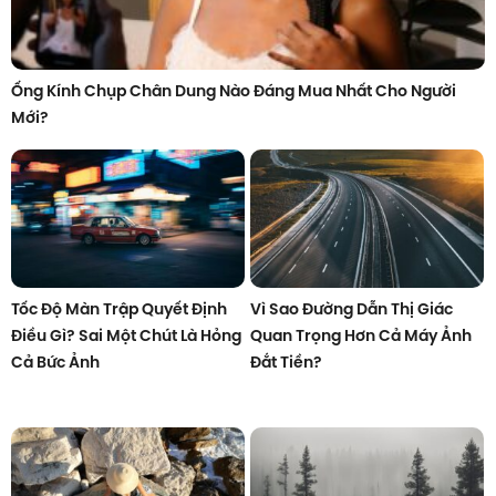
Ống Kính Chụp Chân Dung Nào Đáng Mua Nhất Cho Người
Mới?
Tốc Độ Màn Trập Quyết Định
Vì Sao Đường Dẫn Thị Giác
Điều Gì? Sai Một Chút Là Hỏng
Quan Trọng Hơn Cả Máy Ảnh
Cả Bức Ảnh
Đắt Tiền?