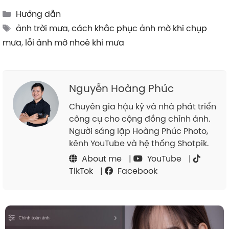
Categories
Hướng dẫn
Tags
ảnh trời mưa
,
cách khắc phục ảnh mờ khi chụp
mưa
,
lỗi ảnh mờ nhoè khi mưa
Nguyễn Hoàng Phúc
Chuyên gia hậu kỳ và nhà phát triển
công cụ cho cộng đồng chỉnh ảnh.
Người sáng lập Hoàng Phúc Photo,
kênh YouTube và hệ thống Shotpik.
About me
|
YouTube
|
TikTok
|
Facebook