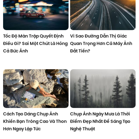
Tốc Độ Màn Trập Quyết Định
Vì Sao Đường Dẫn Thị Giác
Điều Gì? Sai Một Chút Là Hỏng
Quan Trọng Hơn Cả Máy Ảnh
Cả Bức Ảnh
Đắt Tiền?
Cách Tạo Dáng Chụp Ảnh
Chụp Ảnh Ngày Mưa Là Thời
Khiến Bạn Trông Cao Và Thon
Điểm Đẹp Nhất Để Sáng Tạo
Hơn Ngay Lập Tức
Nghệ Thuật