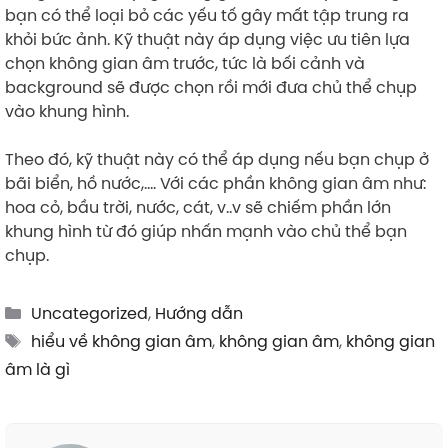
bạn có thể loại bỏ các yếu tố gây mất tập trung ra
khỏi bức ảnh. Kỹ thuật này áp dụng việc ưu tiên lựa
chọn không gian âm trước, tức là bối cảnh và
background sẽ được chọn rồi mới đưa chủ thể chụp
vào khung hình.
Theo đó, kỹ thuật này có thể áp dụng nếu bạn chụp ở
bãi biển, hồ nước,…. Với các phần không gian âm như:
hoa cỏ, bầu trời, nước, cát, v..v sẽ chiếm phần lớn
khung hình từ đó giúp nhấn mạnh vào chủ thể bạn
chụp.
Categories
Uncategorized
,
Hướng dẫn
Tags
hiểu về không gian âm
,
không gian âm
,
không gian
âm là gì