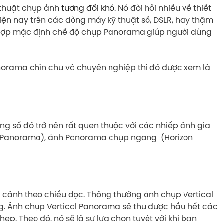
 thuật chụp ảnh
tương đối khó
. Nó đòi hỏi nhiều về thiết
Hiện nay trên các dòng máy kỹ thuật số, DSLR, hay thậm
h hợp mặc định chế độ chụp Panorama giúp người dùng
norama chỉn chu và chuyên nghiệp thì đó được xem là
ng số đó trở nên rất quen thuộc với các nhiếp ảnh gia
 Panorama), ảnh Panorama chụp ngang (Horizon
n cảnh theo chiều dọc. Thông thường ảnh chụp Vertical
g. Ảnh chụp Vertical Panorama sẽ thu được hầu hết các
ẹp. Theo đó, nó sẽ là sự lựa chọn tuyệt vời khi bạn