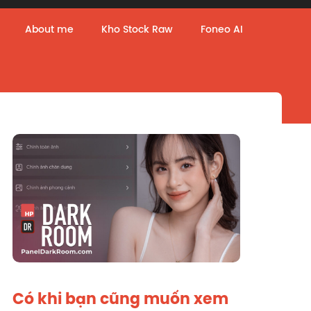
About me
Kho Stock Raw
Foneo AI
Có khi bạn cũng muốn xem