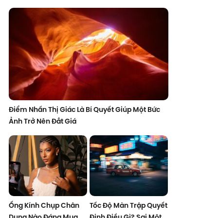
Điểm Nhấn Thị Giác Là Bí Quyết Giúp Một Bức
Ảnh Trở Nên Đắt Giá
Ống Kính Chụp Chân
Tốc Độ Màn Trập Quyết
Dung Nào Đáng Mua
Định Điều Gì? Sai Một