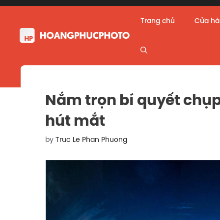
Skip
to
Trang chủ
Cửa h
content
Nắm trọn bí quyết chụ
hút mắt
by
Truc Le Phan Phuong