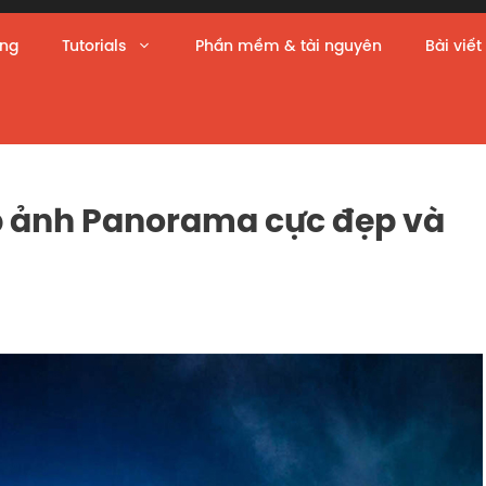
àng
Tutorials
Phần mềm & tài nguyên
Bài viết
p ảnh Panorama cực đẹp và