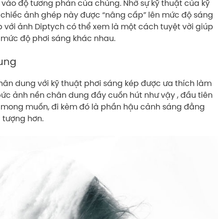
vào độ tương phản của chúng. Nhờ sự kỹ thuật của kỹ
g chiếc ảnh ghép này được “nâng cấp” lên mức độ sáng
 với ảnh Diptych có thể xem là một cách tuyệt vời giúp
u mức độ phơi sáng khác nhau.
ung
ân dung với kỹ thuật phơi sáng kép được ưa thích làm
ức ảnh nền chân dung đầy cuốn hút như vậy , đầu tiên
 mong muốn, đi kèm đó là phần hậu cảnh sáng đằng
i tượng hơn.