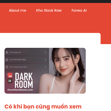
About me
Kho Stock Raw
Foneo AI
Có khi bạn cũng muốn xem