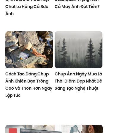
Chút Là Hỏng Cả Bức
Cả Máy Ảnh Đắt Tiền?
Ảnh
Cách Tạo Dáng Chụp
Chụp Ảnh Ngày Mưa Là
Ảnh Khiến Bạn Trông
Thời Điểm Đẹp Nhất Để
Cao Và Thon Hơn Ngay
Sáng Tạo Nghệ Thuật
Lập Tức