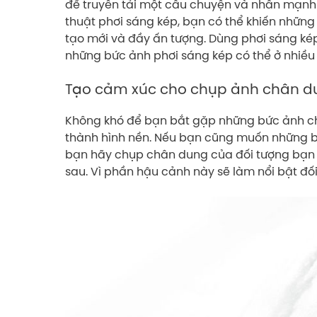
để truyền tải một câu chuyện và nhấn mạnh 
thuật phơi sáng kép, bạn có thể khiến nhữn
tạo mới và đầy ấn tượng. Dùng phơi sáng kép
những bức ảnh phơi sáng kép có thể ở nhiề
Tạo cảm xúc cho chụp ảnh chân d
Không khó để bạn bắt gặp những bức ảnh ch
thành hình nền. Nếu bạn cũng muốn những b
bạn hãy chụp chân dung của đối tượng bạn
sau. Vì phần hậu cảnh này sẽ làm nổi bật đố