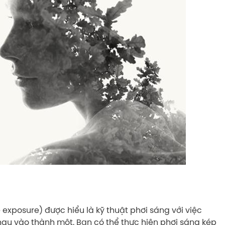
exposure) được hiểu là kỹ thuật phơi sáng với việc
hau vào thành một. Bạn có thể thực hiện phơi sáng kép