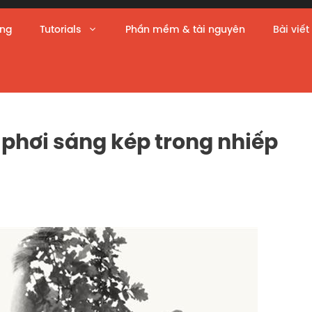
àng
Tutorials
Phần mềm & tài nguyên
Bài viết
 phơi sáng kép trong nhiếp