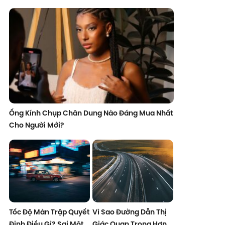
Ống Kính Chụp Chân Dung Nào Đáng Mua Nhất
Cho Người Mới?
Tốc Độ Màn Trập Quyết
Vì Sao Đường Dẫn Thị
Định Điều Gì? Sai Một
Giác Quan Trọng Hơn