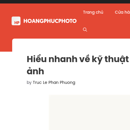
Skip
to
Trang chủ
Cửa h
content
Hiểu nhanh về kỹ thuật
ảnh
by
Truc Le Phan Phuong