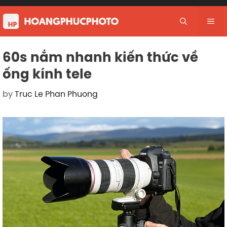
Skip
to
Me
content
60s nắm nhanh kiến thức về
ống kính tele
by
Truc Le Phan Phuong