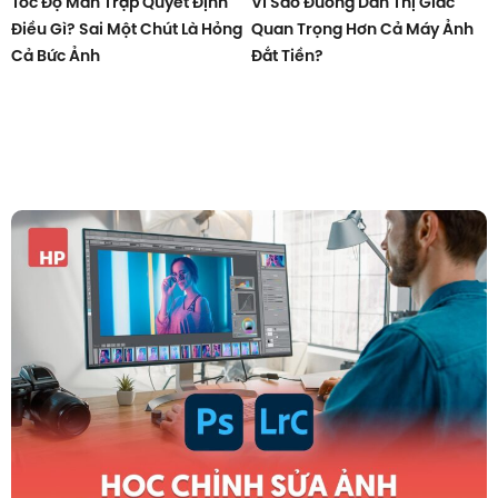
Tốc Độ Màn Trập Quyết Định
Vì Sao Đường Dẫn Thị Giác
Điều Gì? Sai Một Chút Là Hỏng
Quan Trọng Hơn Cả Máy Ảnh
Cả Bức Ảnh
Đắt Tiền?