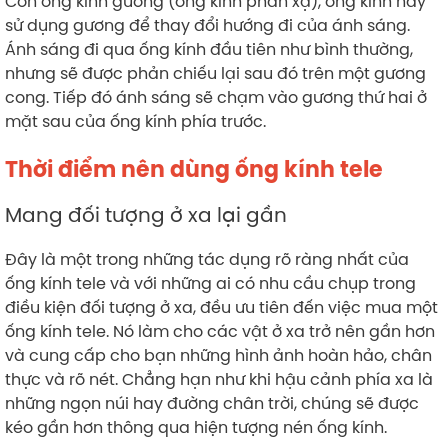
Còn ống kính gương (ống kính phản xạ), ống kính này
sử dụng gương để thay đổi hướng đi của ánh sáng.
Ánh sáng đi qua ống kính đầu tiên như bình thường,
nhưng sẽ được phản chiếu lại sau đó trên một gương
cong. Tiếp đó ánh sáng sẽ chạm vào gương thứ hai ở
mặt sau của ống kính phía trước.
Thời điểm nên dùng ống kính tele
Mang đối tượng ở xa lại gần
Đây là một trong những tác dụng rõ ràng nhất của
ống kính tele và với những ai có nhu cầu chụp trong
điều kiện đối tượng ở xa, đều ưu tiên đến việc mua một
ống kính tele. Nó làm cho các vật ở xa trở nên gần hơn
và cung cấp cho bạn những hình ảnh hoàn hảo, chân
thực và rõ nét. Chẳng hạn như khi hậu cảnh phía xa là
những ngọn núi hay đường chân trời, chúng sẽ được
kéo gần hơn thông qua hiện tượng nén ống kính.