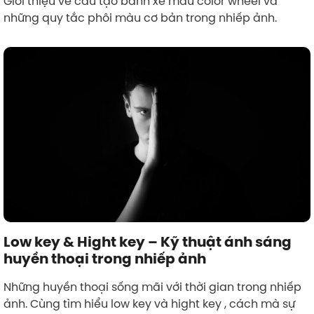
Giới thiệu về cấu tạo bánh xe màu color wheel và
những quy tắc phôi màu cơ bản trong nhiếp ảnh.
Low key & Hight key – Kỹ thuật ánh sáng
huyền thoại trong nhiếp ảnh
Những huyền thoại sống mãi với thời gian trong nhiếp
ảnh. Cùng tìm hiểu low key và hight key , cách mà sự