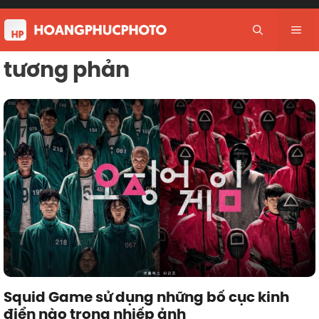
Skip
to
Me
content
tương phản
Squid Game sử dụng những bố cục kinh
điển nào trong nhiếp ảnh