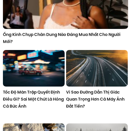
Ống Kính Chụp Chân Dung Nào Đáng Mua Nhất Cho Người
Mới?
Tốc Độ Màn Trập Quyết Định
Vì Sao Đường Dẫn Thị Giác
Điều Gì? Sai Một Chút Là Hỏng
Quan Trọng Hơn Cả Máy Ảnh
Cả Bức Ảnh
Đắt Tiền?