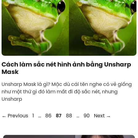
Cách làm sắc nét hình ảnh bằng Unsharp
Mask
Unsharp Mask là gì? Mặc dù cái tên nghe có vẻ giống
như một thứ gì đó làm mất đi độ sắc nét, nhưng
Unsharp
Page
Page
Page
Page
Page
←
Previous
1
…
86
88
…
90
Next
→
87