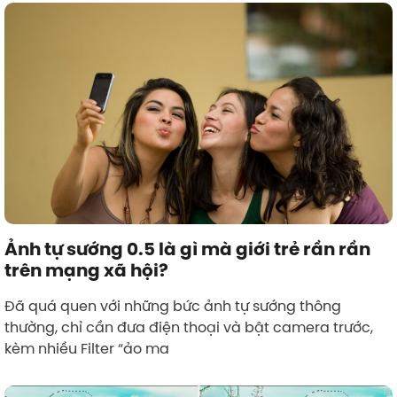
Ảnh tự sướng 0.5 là gì mà giới trẻ rần rần
trên mạng xã hội?
Đã quá quen với những bức ảnh tự sướng thông
thường, chỉ cần đưa điện thoại và bật camera trước,
kèm nhiều Filter “ảo ma